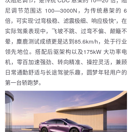
尼调节范围达 100—3000N，为传统悬架的 6
倍，可实现“过弯极稳、滤震极细、响应极快”，在
实际驾乘表现中，飞坡不跳、过弯不偏、颠簸不
晕，麋鹿测试成绩更是达到85.6km/h，处于行业
领先地位。搭配后驱架构以及175kW 大功率电
机，零百加速强劲、转向精准、操控灵活，兼顾
日常通勤舒适与长途驾驶乐趣，圆梦年轻用户的
第一台轿跑梦。