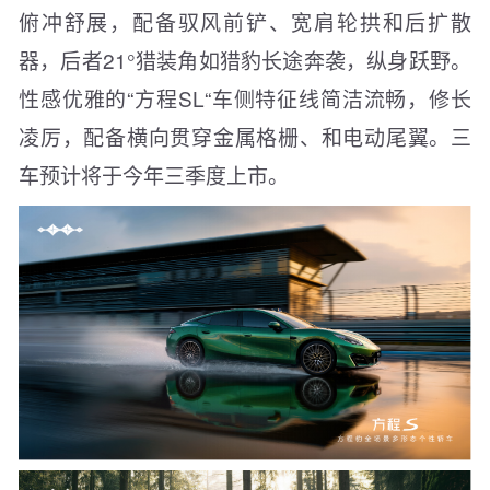
俯冲舒展，配备驭风前铲、宽肩轮拱和后扩散
器，后者21°猎装角如猎豹长途奔袭，纵身跃野。
性感优雅的“方程SL“车侧特征线简洁流畅，修长
凌厉，配备横向贯穿金属格栅、和电动尾翼。三
车预计将于今年三季度上市。