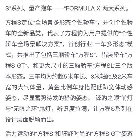
S”系列、量产跑车——“FORMULA X”两大系列。
方程S定位“全场景多形态个性轿车”，开创个性轿
车的全新品类，代表了方程豹为用户提供的“个性
轿车全场景解决方案”，首创行业“一车多形态”模
式，共推出了包括三厢轿车“方程S”、猎装轿车“方
程S GT”、和更大尺寸的三厢轿车“方程SL”三个版
本形态。三车均为约超5米车长、3米轴距及2米车
宽的大气体量，黄金比例车身搭配低趴宽体动感
姿态，尽显蓄势待发的猎豹姿态。“锋豹之眼”前灯
与“无限之环”尾灯，辨识度拉满，让方程S系列在
设计层面脱颖而出。
活力运动的“方程S”和狂野时尚的“方程S GT”姿态