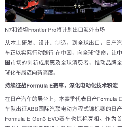
N7和锋坦Frontier Pro将计划出口海外市场
从本土研发、设计、制造，到全球出口，日产汽
车正以实际行动践行“在中国，向全球”使命，让中
国市场的创新成果惠及全球消费者，推动品牌全
球化布局迈向新高度。
持续征战Formula E赛事，深化电动化技术积淀
在日产汽车的展台上，本赛季代表日产Formula E
车队出征ABB国际汽联电动方程式锦标赛的日产
Formula E Gen3 EVO赛车也惊艳亮相。作为首