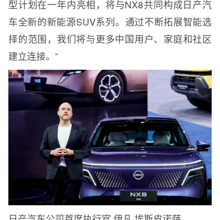
型计划在一年内亮相，将与NX8共同构成日产汽
车全新的新能源SUV系列。通过不断拓展智能选
择的范围，我们将与更多中国用户、家庭和社区
建立连接。”
日产汽车公司首席执行官 伊凡·埃斯皮诺萨