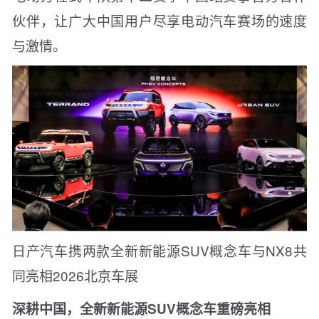
伙伴，让广大中国用户尽享电动汽车赛场的速度
与激情。
日产汽车携两款全新新能源SUV概念车与NX8共
同亮相2026北京车展
深耕中国，全新新能源
SUV
概念车重磅亮相