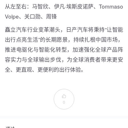
从左至右：马智欣、伊凡·埃斯皮诺萨、Tommaso
Volpe、关口勋、周锋
矗立汽车行业变革潮头，日产汽车将秉持“让智能
出行点亮生活”的长期愿景，持续扎根中国市场，
推进电驱化与智能化转型，加速强化全球产品阵
容实力与全球输出步伐，为全球消费者带来更安
全、更直观、更便利的出行体验。

0