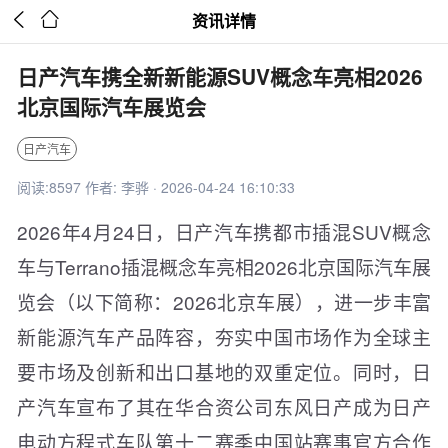


资讯详情
日产汽车携全新新能源SUV概念车亮相2026
北京国际汽车展览会
日产汽车
阅读:8597 作者: 李骅 · 2026-04-24 16:10:33
2026年4月24日，日产汽车携都市插混SUV概念
车与Terrano插混概念车亮相2026北京国际汽车展
览会（以下简称：2026北京车展），进一步丰富
新能源汽车产品阵容，夯实中国市场作为全球主
要市场及创新和出口基地的双重定位。同时，日
产汽车宣布了其在华合资公司东风日产成为日产
电动方程式车队第十二赛季中国站赛事官方合作