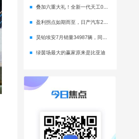
叠加六重大礼！全新一代天工08 670 Max上市限时价17.99万元
盈利拐点如期而至，日产汽车26财年一季度财报释放稳健增长信号
昊铂埃安7月销量34987辆，同比增长31.74%，全新Ray系列蓄势待发
绿茵场最大的赢家原来是比亚迪