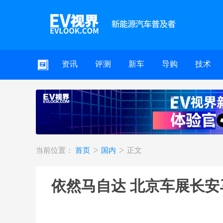
资讯
评测
新车
导购
技术
当前位置：
首页
国内
正文
依然马自达 北京车展长