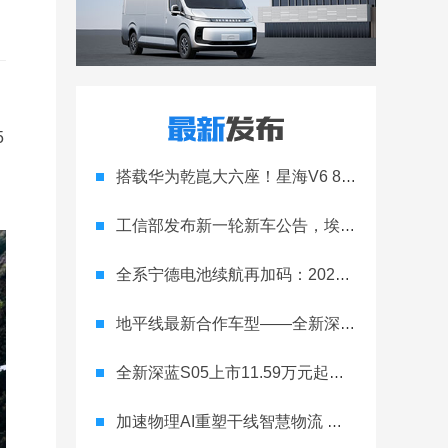
5
搭载华为乾崑大六座！星海V6 8月8日开启预售
工信部发布新一轮新车公告，埃安Ray 7引发关注
全系宁德电池续航再加码：2027款埃安RT上市，9.98万元起
地平线最新合作车型——全新深蓝S05正式上市！
全新深蓝S05上市11.59万元起，全球时尚激光智能SUV全面进阶
加速物理AI重塑干线智慧物流 智加科技战略合作图达通