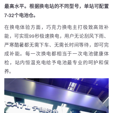
最高水平。根据换电站的不同型号，单站可配置
7-32个电池仓。
在换电体验方面，巧克力换电主打极致高效补
能，可实现99秒极速换电，用户无论刮风下雨、
严寒酷暑都无需下车、无需长时间等待，即可完
成补能。每一次换电都相当于一次电池健康体
检，站内恒温充电给予电池最专业的呵护和保
养。