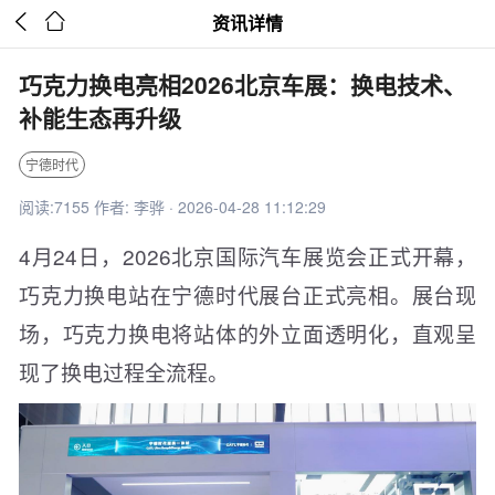


资讯详情
巧克力换电亮相2026北京车展：换电技术、
补能生态再升级
宁德时代
阅读:7155 作者: 李骅 · 2026-04-28 11:12:29
4月24日，2026北京国际汽车展览会正式开幕，
巧克力换电站在宁德时代展台正式亮相。展台现
场，巧克力换电将站体的外立面透明化，直观呈
现了换电过程全流程。