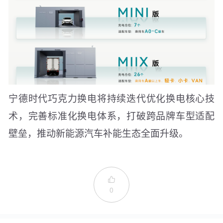
宁德时代巧克力换电将持续迭代优化换电核心技
术，完善标准化换电体系，打破跨品牌车型适配
壁垒，推动新能源汽车补能生态全面升级。

0