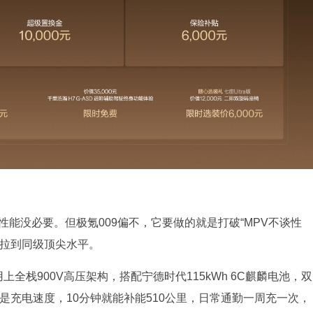
性能没必要。但极氪009偏不，它要做的就是打破“MPV不谈性
度拉到同级顶尖水平。
全栈900V高压架构，搭配宁德时代115kWh 6C麒麟电池，双
的是充电速度，10分钟就能补能510公里，日常通勤一周充一次，