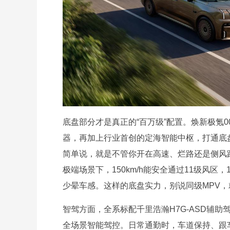
底盘部分才是真正的“百万级”配置。焕新极氪0
器，再加上行业首创的定海智能中枢，打通底
简单说，就是不管你开在高速、烂路还是侧风
极端场景下，150km/h能安全通过11级风区，
少晕车感。这样的底盘实力，别说同级MPV
智驾方面，全系标配千里浩瀚H7G-ASD辅助驾
全场景智能驾控。日常通勤时，车道保持、跟