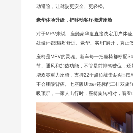
动避险，让驾驶更安全、更轻松。
豪华体验升级，把移动客厅搬进座舱
对于MPV来说，座舱豪华度直接决定用户体验
处设计都围绕“舒适、豪华、实用”展开，真正做
座椅是MPV的灵魂。新车每一把座椅都标配So
节、通风和加热功能，不管是前排驾驶位，还
增双零重力座椅，支持22个点位敲击&揉捏
不会腰酸背痛。七座版Ultra+还标配二排双
吸顶屏，一家人出行时，座椅旋转相对，看看