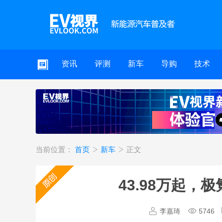
资讯
评测
新车
导购
技术
当前位置：
首页
新车
正文
43.98万起，
李嘉琦
5746