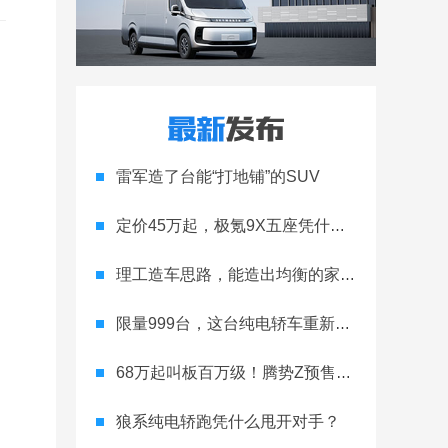
雷军造了台能“打地铺”的SUV
定价45万起，极氪9X五座凭什么领跑高端
理工造车思路，能造出均衡的家用轿跑吗
限量999台，这台纯电轿车重新定义运动家用
68万起叫板百万级！腾势Z预售开启
狼系纯电轿跑凭什么甩开对手？