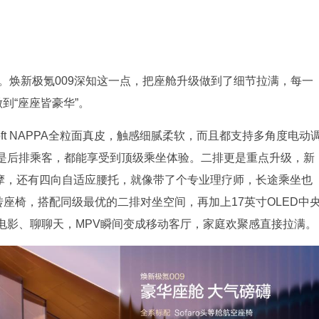
。焕新极氪009深知这一点，把座舱升级做到了细节拉满，每一
到“座座皆豪华”。
ft NAPPA全粒面真皮，触感细腻柔软，而且都支持多角度电动
是后排乘客，都能享受到顶级乘坐体验。二排更是重点升级，新
按摩，还有四向自适应腰托，就像带了个专业理疗师，长途乘坐也
旋转座椅，搭配同级最优的二排对坐空间，再加上17英寸OLED中
电影、聊聊天，MPV瞬间变成移动客厅，家庭欢聚感直接拉满。