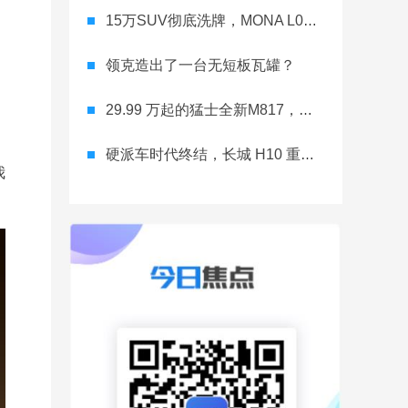
15万SUV彻底洗牌，MONA L03直接降维打击
领克造出了一台无短板瓦罐？
29.99 万起的猛士全新M817，从此越野不靠老司机
硬派车时代终结，长城 H10 重新洗牌
我