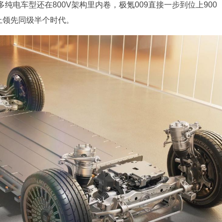
电车型还在800V架构里内卷，极氪009直接一步到位上900
上领先同级半个时代。