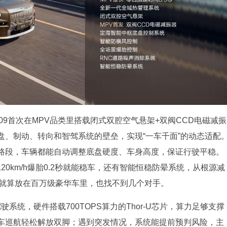
09首次在MPV品类里搭载闭式双腔空气悬架+双阀CCD电磁减振
盘、制动、转向和智驾系统的壁垒，实现“一车千面”的动态适配
路段，车辆都能自动调整底盘硬度、车身高度，保证行驶平稳。
120km/h爆胎0.2秒就能稳车，还有智能恒稳防晕系统，从根源减
，就算放在百万级豪华车里，也找不到几个对手。
驶系统，硬件搭载700TOPS算力的Thor-U芯片，算力足够支撑
车巡航轻松解放双脚；遇到突发情况，系统能提前预判风险，主