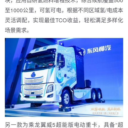
至1000公里，可氢可电，根据不同区域氢/电成本
灵活调配，实现最佳TCO收益，轻松满足多样化
场景需求。
另一款为乘龙翼威5超能版电动重卡，具备“超