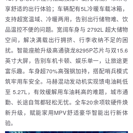
享舒适的出行体验；车辆配有5L冷暖车载冰箱，
支持超宽温域、冷暖两用，告别出行储物难、饮
品温控不便的问题。宽阔车身与 2792L 超大储物
空间，解决满载出行拥挤、行李收纳不足的困
扰。智能座舱升级高通骁龙8295P芯片与双15.6
英寸大屏，告别车机卡顿、娱乐单一，让旅途更
富乐趣。车身超70%高强钢加持，搭配哨兵模式
筑牢用车安全。马赫混动发动机实现馈电油耗低
至 5.27L，有效缓解用车油耗高的难题，城市通
勤、长途自驾都轻松无忧。全车20余项软硬件焕
新升级，赋能家用MPV舒适豪华智能出行新体
验。