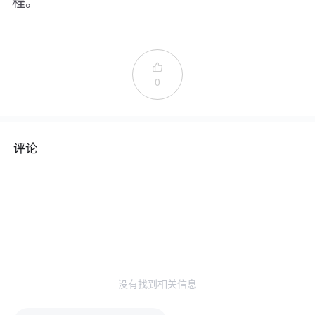
程。

0
评论
没有找到相关信息