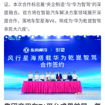
证。本次合作标志着“央企制造”与“华为智驾”的深
度融合。双方将在智能汽车解决方案领域展开深
度合作，落地车型星海V6，将成为“华为乾崑智驾
亲民大六座”。