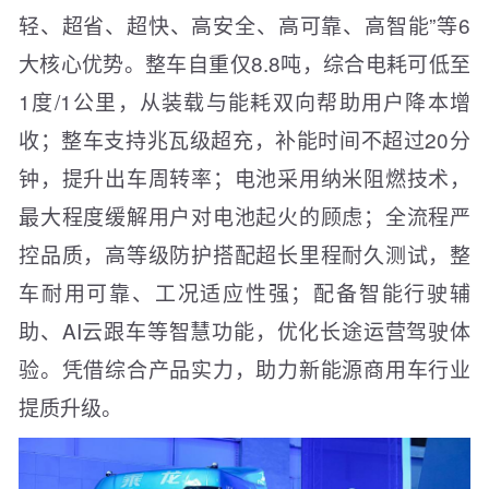
轻、超省、超快、高安全、高可靠、高智能”等6
大核心优势。整车自重仅8.8吨，综合电耗可低至
1度/1公里，从装载与能耗双向帮助用户降本增
收；整车支持兆瓦级超充，补能时间不超过20分
钟，提升出车周转率；电池采用纳米阻燃技术，
最大程度缓解用户对电池起火的顾虑；全流程严
控品质，高等级防护搭配超长里程耐久测试，整
车耐用可靠、工况适应性强；配备智能行驶辅
助、AI云跟车等智慧功能，优化长途运营驾驶体
验。凭借综合产品实力，助力新能源商用车行业
提质升级。