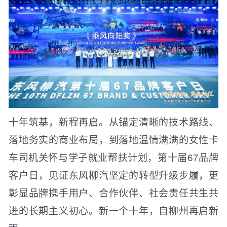
十年筑基，新程再启。从锚定清晰的技术路线、
落地务实的商业布局，到落地温情满满的女性卡
车司机关怀与学子就业帮扶计划，第十届67品牌
客户日，见证东风柳汽坚定的转型升级步履，更
彰显品牌携手用户、合作伙伴、社会责任共生共
进的长期主义初心。新一个十年，自柳州再启新