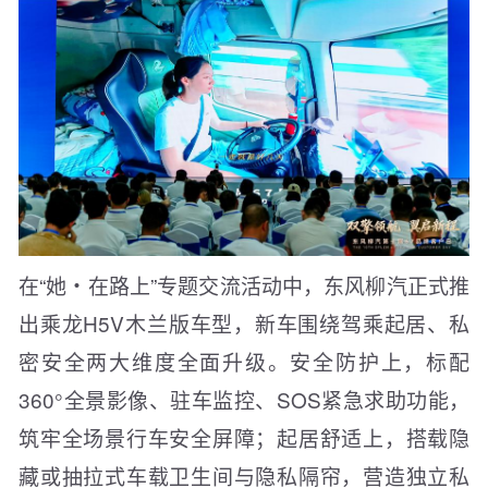
在“她・在路上”专题交流活动中，东风柳汽正式推
出乘龙H5V木兰版车型，新车围绕驾乘起居、私
密安全两大维度全面升级。安全防护上，标配
360°全景影像、驻车监控、SOS紧急求助功能，
筑牢全场景行车安全屏障；起居舒适上，搭载隐
藏或抽拉式车载卫生间与隐私隔帘，营造独立私