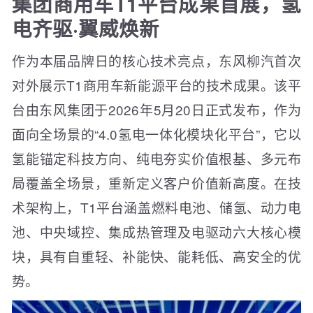
集团商用车T1平台成果首展，氢
电齐驱·翼威焕新
作为本届品牌日的核心技术亮点，东风柳汽首次
对外展示T1商用车新能源平台的技术成果。该平
台由东风集团于2026年5月20日正式发布，作为
面向全场景的“4.0氢电一体化模块化平台”，它以
氢能锚定科技方向、纯电夯实价值根基、多元布
局覆盖全场景，重新定义客户价值新高度。在技
术架构上，T1平台涵盖燃料电池、储氢、动力电
池、中央域控、集成热管理及电驱动六大核心模
块，具有自重轻、补能快、能耗低、高安全的优
势。