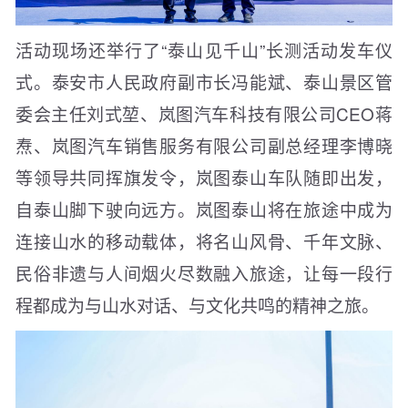
活动现场还举行了“泰山见千山”长测活动发车仪
式。泰安市人民政府副市长冯能斌、泰山景区管
委会主任刘式堃、岚图汽车科技有限公司CEO蒋
焘、岚图汽车销售服务有限公司副总经理李博晓
等领导共同挥旗发令，岚图泰山车队随即出发，
自泰山脚下驶向远方。岚图泰山将在旅途中成为
连接山水的移动载体，将名山风骨、千年文脉、
民俗非遗与人间烟火尽数融入旅途，让每一段行
程都成为与山水对话、与文化共鸣的精神之旅。