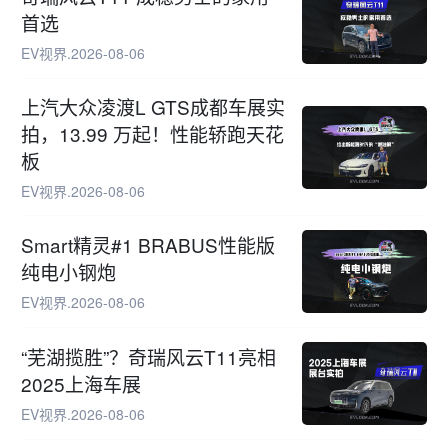
首选
EV视界
.
2026-08-06
上汽大众凌渡L GTS成都车展实
拍，13.99 万起！性能轿跑天花
板
EV视界
.
2026-08-06
Smart精灵#1 BRABUS性能版
纯电小钢炮
EV视界
.
2026-08-06
“芜湖揽胜”？奇瑞风云T11亮相
2025上海车展
EV视界
.
2026-08-06