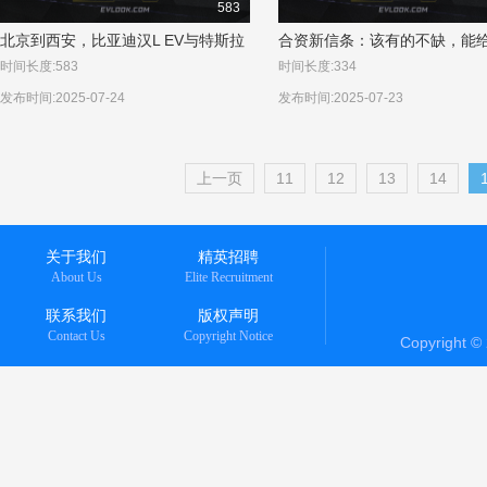
583
北京到西安，比亚迪汉L EV与特斯拉
合资新信条：该有的不缺，能
Model 3谁能胜任“荔枝使”？
给！——广汽丰田铂智3X
时间长度:583
时间长度:334
发布时间:2025-07-24
发布时间:2025-07-23
上一页
11
12
13
14
关于我们
精英招聘
About Us
Elite Recruitment
联系我们
版权声明
Contact Us
Copyright Notice
Copyright 