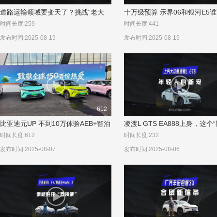
道路运输领域要变天了？挑战“老大
十万级预算 示界06和银河E5
哥”们的传统优势胜算几何？
过日子
时间长度:259
时间长度:441
发布时间:2025-08-19
发布时间:2025-08-19
612
比亚迪元UP 不到10万体验AEB+智泊
凌渡L GTS EA888上身，这个
百万安全
头”够狠？
时间长度:612
时间长度:232
发布时间:2025-08-07
发布时间:2025-08-06