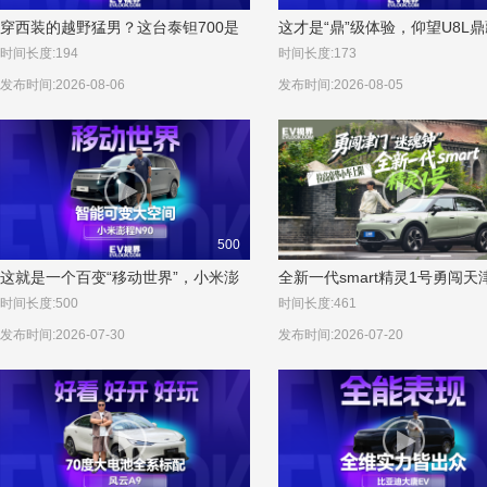
穿西装的越野猛男？这台泰钽700是
这才是“鼎”级体验，仰望U8L
华为进修过的
有什么不一样？
时间长度:194
时间长度:173
发布时间:2026-08-06
发布时间:2026-08-05
500
这就是一个百变“移动世界”，小米澎
全新一代smart精灵1号勇闯天
程N90家用新选择
魂钟”！豪华小车居然能这么卷
时间长度:500
时间长度:461
发布时间:2026-07-30
发布时间:2026-07-20