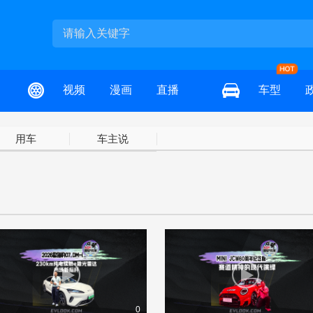
视频
漫画
直播
车型
用车
车主说
0