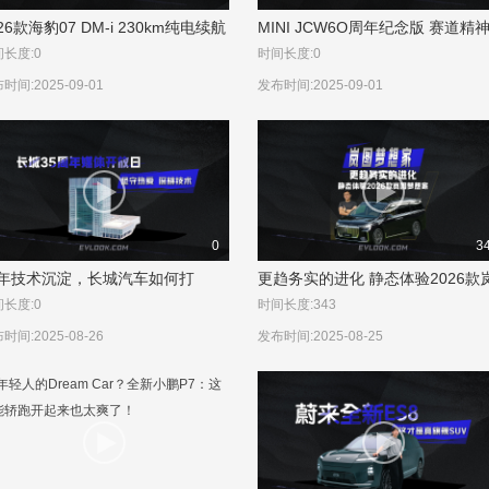
26款海豹07 DM-i 230km纯电续航
MINI JCW6O周年纪念版 赛道精
激光雷达市场新标杆
现代演绎
长度:0
时间长度:0
时间:2025-09-01
发布时间:2025-09-01
0
3
5年技术沉淀，长城汽车如何打
更趋务实的进化 静态体验2026款
“工业之母”与“未来出行”？
图梦想家
长度:0
时间长度:343
时间:2025-08-26
发布时间:2025-08-25