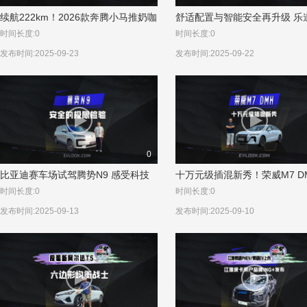
续航222km！2026款奔腾小马推奶咖
舒适配置与智能安全再升级 乐道
棕车色
带来全面进阶的豪华享受
时间长度:0
时间长度:0
发布时间:2025-09-23
发布时间:2025-09-22
0
比亚迪赛车场试驾腾势N9 感受科技
十万元级插混新秀！荣威M7 D
安全之美
力狂飙新境界
时间长度:0
时间长度:0
发布时间:2025-09-13
发布时间:2025-09-10