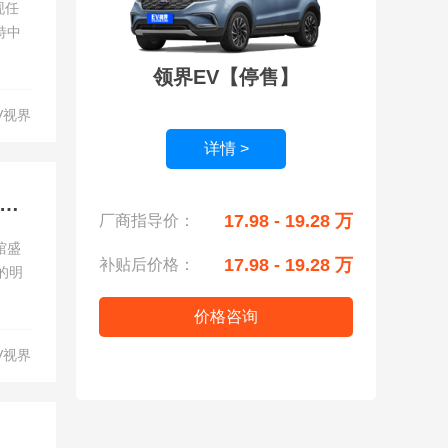
现任
特中
领界EV【停售】
V视界
详情 >
天性 去野行 智趣烈马、新蒙迪欧双星闪耀 福特全明星阵容登陆2025广州车展
17.98 - 19.28 万
厂商指导价：
馆盛
17.98 - 19.28 万
补贴后价格：
的明
价格咨询
V视界
破局而来！福特智趣烈马开启预售，定义“全地形露营SUV”新物种