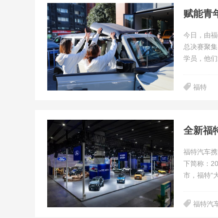
今日，由福
总决赛聚集
学员，他们
福特
福特汽车携
下简称：2
市，福特“
福特汽