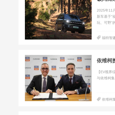
2025年
新车基于“
玩、可野”
福特智
依维柯
【EV视界综
与依维柯集团
依维柯