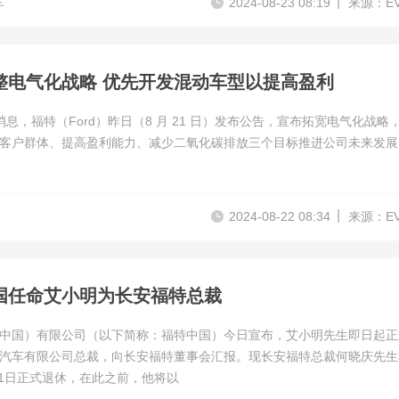
车
2024-08-23 08:19
来源：E
整电气化战略 优先开发混动车型以提高盈利
 日消息，福特（Ford）昨日（8 月 21 日）发布公告，宣布拓宽电气化战略
客户群体、提高盈利能力、减少二氧化碳排放三个目标推进公司未来发展
2024-08-22 08:34
来源：E
国任命艾小明为长安福特总裁
中国）有限公司（以下简称：福特中国）今日宣布，艾小明先生即日起正
汽车有限公司总裁，向长安福特董事会汇报。现长安福特总裁何晓庆先生
6月1日正式退休，在此之前，他将以