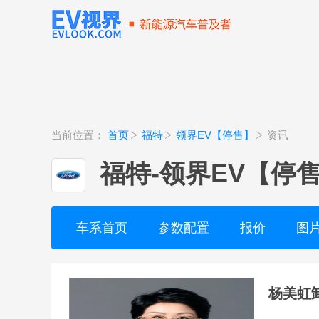
当前位置：
首页
福特
领界EV【停售】
资讯
福特
-
领界EV【停
车系首页
参数配置
报价
图
杨美虹