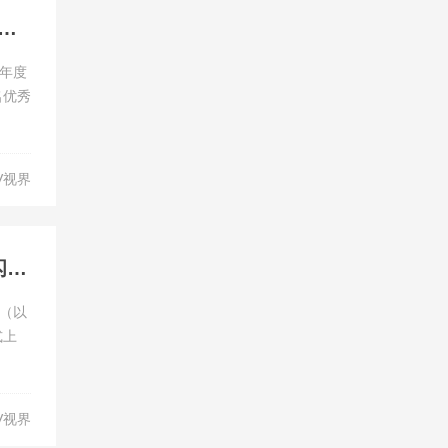
展 共创美好明天 2024“福特优行创新挑战赛”全国总决赛圆满结束
本年度
名优秀
V视界
全新福特领睿及领裕插电混动SUV正式上市 福特混动家族闪耀羊城
（以
式上
V视界