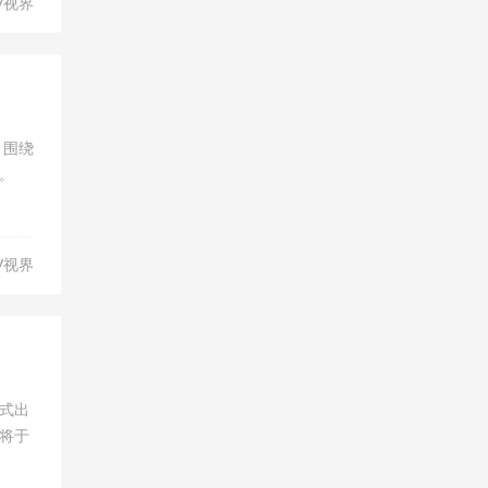
V视界
，围绕
。
V视界
式出
将于