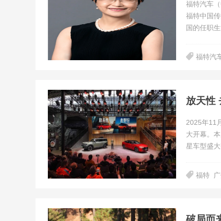
福特汽车（
福特中国传
国的任职生
福特汽
2025年
大开幕。本
星车型盛大
福特
广