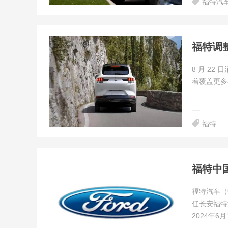
福特汽
福特调
8 月 22
着覆盖更多
福特
福特中
福特汽车（
任长安福特
2024年