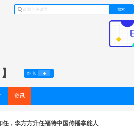
搜索
售】
纯电
片
资讯
卸任，李方方升任福特中国传播掌舵人