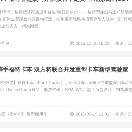
11月18日，福特烈马家族迎来首位“电智新成员”——福特智趣烈马正式启动
福域”原生智能新能源架构打造，同步推出纯电与增程双动力版本，以“可
的全能实力，精准回应
趣烈马
2025-11-18 15:23
来源：E
携手福特卡车 双方将联合开发重型卡车新型驾驶室
合报道】福特卡车（Ford Trucks），Ford Otosan旗下的重型商用车品
（Iveco Group N.V.，股票代码：EXM: IVG）旗下负责设计、制造和
集团
福特卡车
重型商用车
2025-03-19 11:01
来源：E