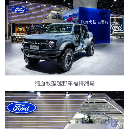
纯血敞篷越野车福特烈马