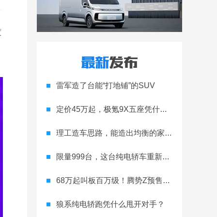
度
雷军造了台能“打地铺”的SUV
定价45万起，极氪9X五座凭什么领跑高端
理工造车思路，能造出均衡的家用轿跑吗
限量999台，这台纯电轿车重新定义运动家用
68万起叫板百万级！腾势Z预售开启
狼系纯电轿跑凭什么甩开对手？