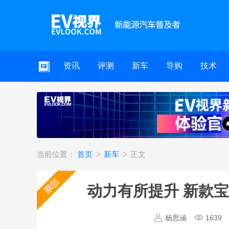
资讯
评测
新车
导购
技术
当前位置：
首页
新车
正文
动力有所提升 新款
杨思涵
1639