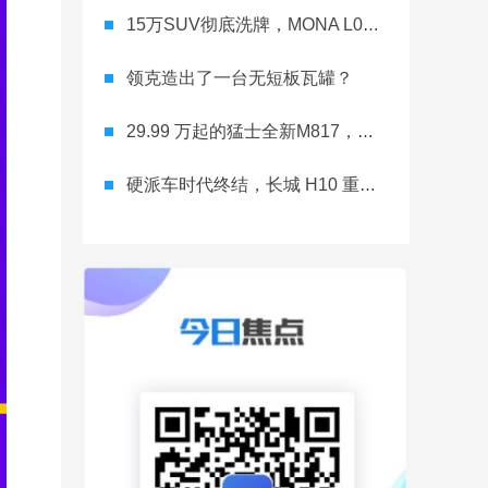
15万SUV彻底洗牌，MONA L03直接降维打击
领克造出了一台无短板瓦罐？
29.99 万起的猛士全新M817，从此越野不靠老司机
硬派车时代终结，长城 H10 重新洗牌