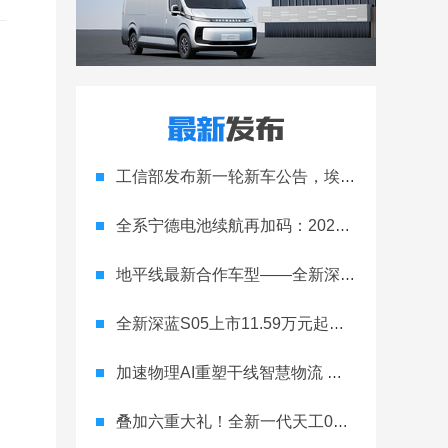
工信部发布新一轮新车公告，埃安Ray 7引发关注
全系宁德电池续航再加码：2027款埃安RT上市，9.98万元起
地平线最新合作车型——全新深蓝S05正式上市！
全新深蓝S05上市11.59万元起，全球时尚激光智能SUV全面进阶
加速物理AI重塑干线智慧物流 智加科技战略合作图达通
叠加六重大礼！全新一代天工08 670 Max上市限时价17.99万元