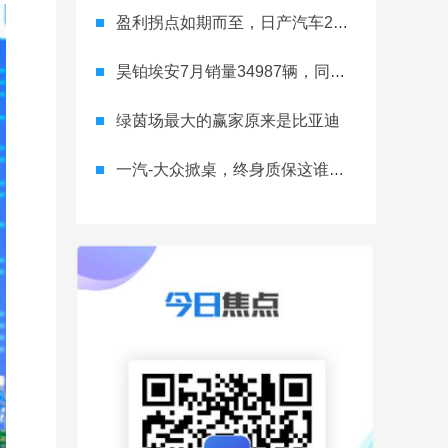
盈利拐点如期而至，日产汽车26财年一季度财报释放稳健增长信号
昊铂埃安7月销量34987辆，同比增长31.74%，全新Ray系列蓄势待发
绿茵场最大的赢家原来是比亚迪
一汽-大众掀桌，终身质保这谁顶得住？