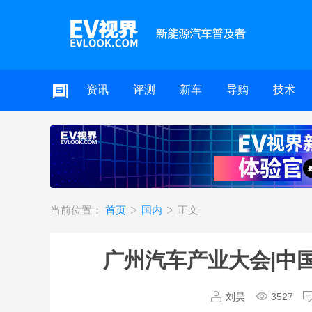
资讯
评测
新车
导购
技术
当前位置：
首页
国内
正文
广州汽车产业大会|中
刘昊
3527