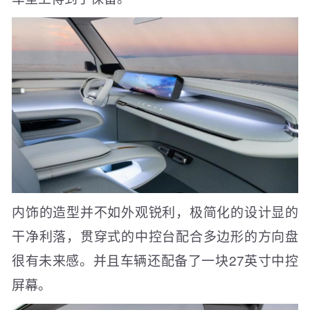
内饰的造型并不如外观锐利，极简化的设计显的
干净利落，贯穿式的中控台配合多边形的方向盘
很有未来感。并且车辆还配备了一块27英寸中控
屏幕。