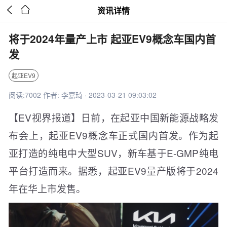


资讯详情
将于2024年量产上市 起亚EV9概念车国内首
发
起亚EV9
阅读:7002 作者: 李嘉琦 · 2023-03-21 09:03:02
【EV视界报道】日前，在起亚中国新能源战略发
布会上，起亚EV9概念车正式国内首发。作为起
亚打造的纯电中大型SUV，新车基于E-GMP纯电
平台打造而来。据悉，起亚EV9量产版将于2024
年在华上市发售。