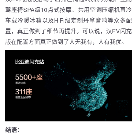
驾座椅SPA级10点式按摩、共用空调压缩机直冷
车载冷暖冰箱以及HiFi级定制丹拿音响等众多配
置，真正做到了细节再提升。可以说，汉EV闪充
版在配置方面真正做到了人无我有，人有我优。
结语：