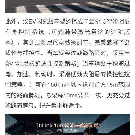
此外，汉EV闪充版车型还搭载了云辇-C智能阻尼
车身控制系统（可选装带激光雷达的进阶版
本），其通过阻尼的毫秒级调节，完美兼容了舒
适性与操控性。当车辆经过颠簸路面时，采用高
频小阻尼的舒适性控制策略；当车辆处于快速过
弯、加速、制动时，采用低频大阻尼的操控性控
制策略。并可在100km/h以内识别前方15m范围
内的路面情况，悬架每10ms调节一次，更充分过
滤路面颠簸，提升乘坐舒适性。