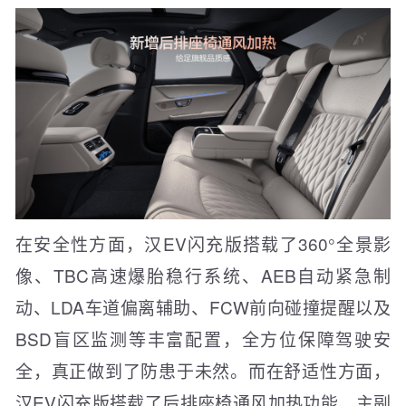
在安全性方面，汉EV闪充版搭载了360°全景影
像、TBC高速爆胎稳行系统、AEB自动紧急制
动、LDA车道偏离辅助、FCW前向碰撞提醒以及
BSD盲区监测等丰富配置，全方位保障驾驶安
全，真正做到了防患于未然。而在舒适性方面，
汉EV闪充版搭载了后排座椅通风加热功能、主副