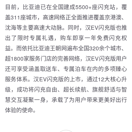
目前，比亚迪已在全国建成5500+座闪充站，覆
盖311座城市，高速网络正全面推进覆盖京港澳、
沈海等主要高速大动脉。同时，汉EV闪充版也推
出了限时专属礼遇，购车即享一年免费闪充权
益。而依托比亚迪王朝网遍布全国320余个城市、
超1800家服务门店的完善网络，汉EV闪充版用户
还可享受涵盖取送车、专属泊车在内的多项臻心
服务体系。汉EV闪充版的上市，通过12大核心升
级，成功将闪充自由、超长续航、旗舰舒适与智
慧交互凝聚一身，承载了为用户带来更美好出行
体验的使命。