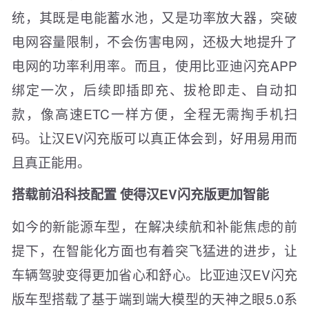
统，其既是电能蓄水池，又是功率放大器，突破
电网容量限制，不会伤害电网，还极大地提升了
电网的功率利用率。而且，使用比亚迪闪充APP
绑定一次，后续即插即充、拔枪即走、自动扣
款，像高速ETC一样方便，全程无需掏手机扫
码。让汉EV闪充版可以真正体会到，好用易用而
且真正能用。
搭载前沿科技配置 使得汉EV闪充版更加智能
如今的新能源车型，在解决续航和补能焦虑的前
提下，在智能化方面也有着突飞猛进的进步，让
车辆驾驶变得更加省心和舒心。比亚迪汉EV闪充
版车型搭载了基于端到端大模型的天神之眼5.0系