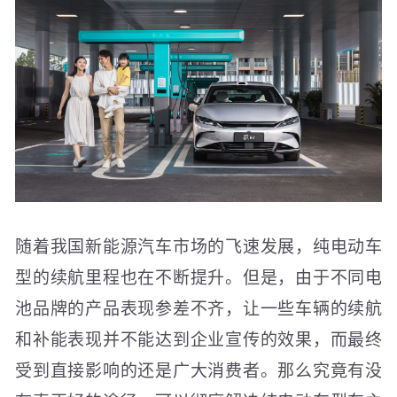
随着我国新能源汽车市场的飞速发展，纯电动车
型的续航里程也在不断提升。但是，由于不同电
池品牌的产品表现参差不齐，让一些车辆的续航
和补能表现并不能达到企业宣传的效果，而最终
受到直接影响的还是广大消费者。那么究竟有没