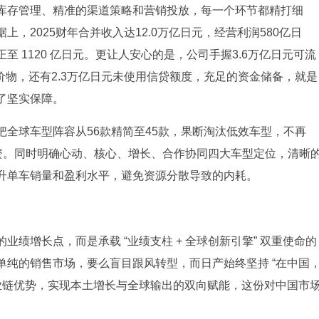
库存管理、精准的渠道策略和营销投放，每一个环节都精打细
，2025财年合并收入达12.0万亿日元，经营利润580亿日
 1120 亿日元。更让人安心的是，公司手握3.6万亿日元可流
等价物，还有2.3万亿日元未使用信贷额度，充足的资金储备，就是
了坚实保障。
全球车型阵容从56款精简至45款，果断淘汰低效车型，不再
投资。同时明确心动、核心、增长、合作协同四大车型定位，清晰
升单车销量和盈利水平，避免资源分散导致的内耗。
绩增长点，而是承载 “业绩支柱 + 全球创新引擎” 双重使命的
单纯的销售市场，要么盲目跟风转型，而日产始终坚持 “在中国
产业链优势，实现本土增长与全球输出的双向赋能，这份对中国市
。