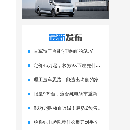
雷军造了台能“打地铺”的SUV
定价45万起，极氪9X五座凭什么领跑高端
理工造车思路，能造出均衡的家用轿跑吗
限量999台，这台纯电轿车重新定义运动家用
68万起叫板百万级！腾势Z预售开启
狼系纯电轿跑凭什么甩开对手？