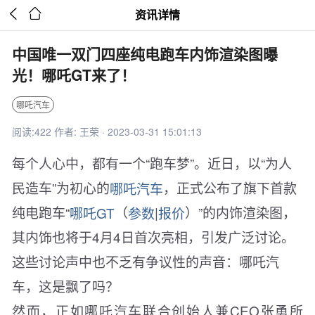


资讯详情
中国唯一双门四座纯电跑车内饰渲染图曝
光！哪吒GT来了！
哪吒汽车
阅读:422 作者: 王荣 · 2023-03-31 15:01:13
每个人心中，都有一个“跑车梦”。近日，以“为人
民造车”为初心的
哪吒汽车
，正式公布了旗下首款
纯电跑车“
哪吒GT
（
参数
|
报价
）”的内饰渲染图，
其内饰也将于4月4日首次亮相，引发广泛讨论。
这些讨论声中也不乏有争议性的声音：哪吒汽
车，这是飘了吗？
然而，正如哪吒汽车联合创始人兼CEO张勇所