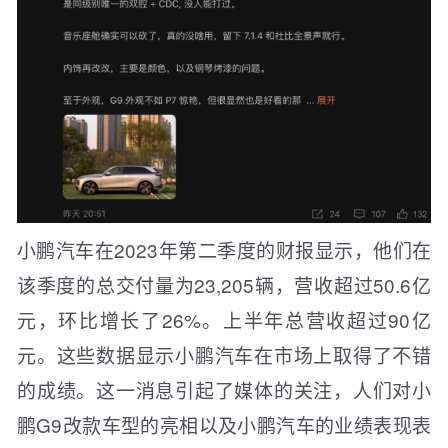
小鹏汽车在2023年第二季度的财报显示，他们在
该季度的总交付量为23,205辆，营收超过50.6亿
元，环比增长了26%。上半年总营收超过90亿
元。这些数据显示小鹏汽车在市场上取得了不错
的成绩。这一消息引起了媒体的关注，人们对小
鹏G9改款车型的亮相以及小鹏汽车的业绩表现表