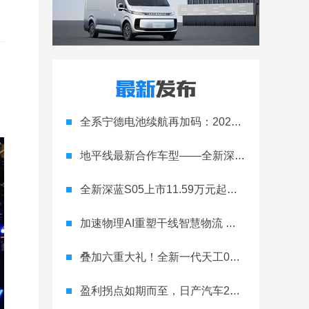
全系宁德电池续航再加码：2027款埃安RT上市，9.98万元起
地平线最新合作车型——全新深蓝S05正式上市！
全新深蓝S05上市11.59万元起，全球时尚激光智能SUV全面进阶
加速物理AI重塑干线智慧物流 智加科技战略合作图达通
叠加六重大礼！全新一代天工08 670 Max上市限时价17.99万元
盈利拐点如期而至，日产汽车26财年一季度财报释放稳健增长信号