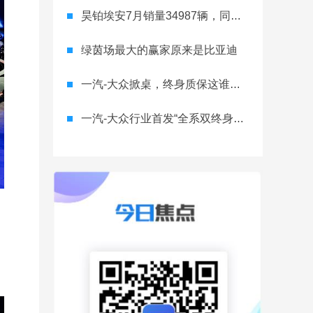
昊铂埃安7月销量34987辆，同比增长31.74%，全新Ray系列蓄势待发
绿茵场最大的赢家原来是比亚迪
一汽-大众掀桌，终身质保这谁顶得住？
一汽-大众行业首发“全系双终身质保” 重树汽车服务新标杆