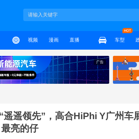
视频
漫画
直播
车型
广告
“遥遥领先”，高合HiPhi Y广州车
最亮的仔