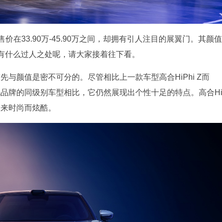
Y售价在33.90万-45.90万之间，却拥有引人注目的展翼门。其颜值
有什么过人之处呢，请大家接着往下看。
首先与颜值是密不可分的。尽管相比上一款车型高合HiPhi Z而
其他品牌的同级别车型相比，它仍然展现出个性十足的特点。高合H
起来时尚而炫酷。