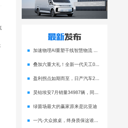
底
k
加速物理AI重塑干线智慧物流 智加科技战略合作图达通
叠加六重大礼！全新一代天工08 670 Max上市限时价17.99万元
盈利拐点如期而至，日产汽车26财年一季度财报释放稳健增长信号
昊铂埃安7月销量34987辆，同比增长31.74%，全新Ray系列蓄势待发
绿茵场最大的赢家原来是比亚迪
一汽-大众掀桌，终身质保这谁顶得住？