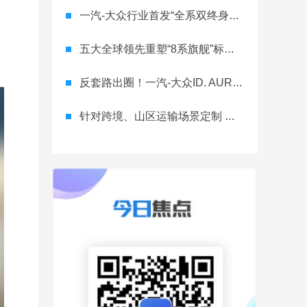
一汽-大众行业首发“全系双终身质保” 重树汽车服务新标杆
五大全球领先重塑“8系旗舰”标杆！神行者8首台量产车下线，8月10日预售
反套路出圈！一汽-大众ID. AURA T6将智舱首秀留给老车主
针对跨境、山区运输场景定制 长城重卡G1050单驱版亮相工信部公告