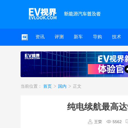
资讯
评测
新车
导购
技术
当前位置：
首页
国内
正文
纯电续航最高达9
王荣
5562