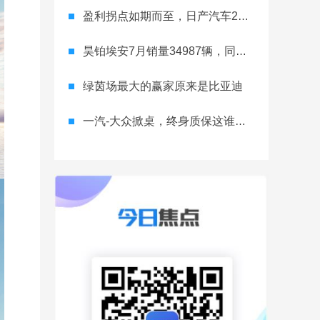
盈利拐点如期而至，日产汽车26财年一季度财报释放稳健增长信号
昊铂埃安7月销量34987辆，同比增长31.74%，全新Ray系列蓄势待发
绿茵场最大的赢家原来是比亚迪
一汽-大众掀桌，终身质保这谁顶得住？