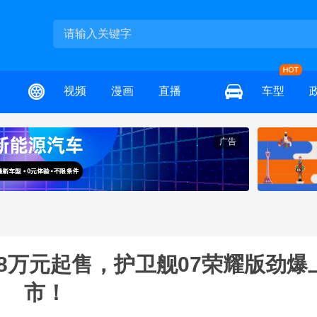
视频
漫画
直播
车型
广告
98万元起售，护卫舰07荣耀版劲爆
市！