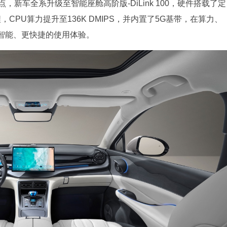
新车全系升级至智能座舱高阶版-DiLink 100，硬件搭载了定
CPU算力提升至136K DMIPS，并内置了5G基带，在算力、
智能、更快捷的使用体验。