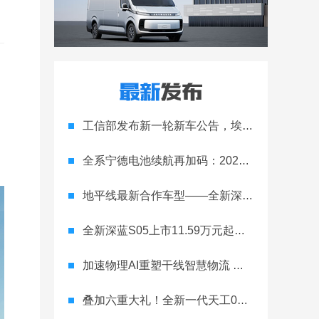
工信部发布新一轮新车公告，埃安Ray 7引发关注
全系宁德电池续航再加码：2027款埃安RT上市，9.98万元起
地平线最新合作车型——全新深蓝S05正式上市！
全新深蓝S05上市11.59万元起，全球时尚激光智能SUV全面进阶
加速物理AI重塑干线智慧物流 智加科技战略合作图达通
叠加六重大礼！全新一代天工08 670 Max上市限时价17.99万元