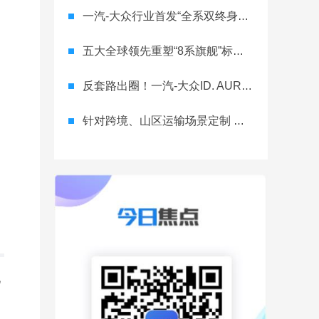
一汽-大众行业首发“全系双终身质保” 重树汽车服务新标杆
五大全球领先重塑“8系旗舰”标杆！神行者8首台量产车下线，8月10日预售
反套路出圈！一汽-大众ID. AURA T6将智舱首秀留给老车主
针对跨境、山区运输场景定制 长城重卡G1050单驱版亮相工信部公告
见