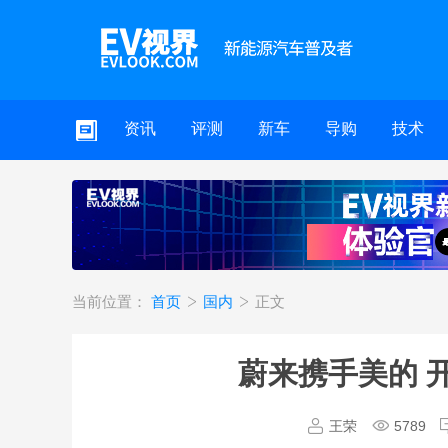
资讯
评测
新车
导购
技术
当前位置：
首页
国内
正文
蔚来携手美的 
王荣
5789