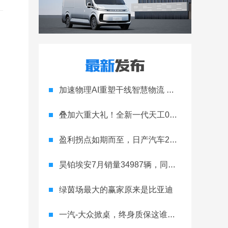
加速物理AI重塑干线智慧物流 智加科技战略合作图达通
叠加六重大礼！全新一代天工08 670 Max上市限时价17.99万元
盈利拐点如期而至，日产汽车26财年一季度财报释放稳健增长信号
昊铂埃安7月销量34987辆，同比增长31.74%，全新Ray系列蓄势待发
绿茵场最大的赢家原来是比亚迪
一汽-大众掀桌，终身质保这谁顶得住？