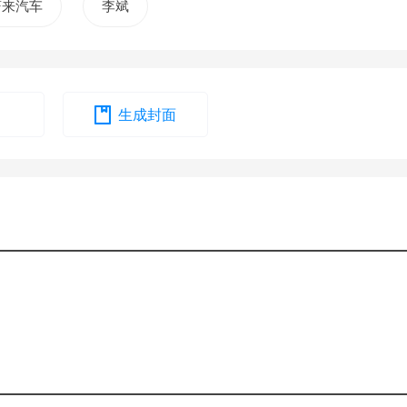
蔚来汽车
李斌
生成封面