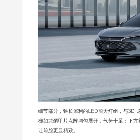
细节部分，狭长犀利的LED前大灯组，与3D“
栅如龙鳞甲片点阵均匀展开，气势十足；下方
让前脸更显精致。