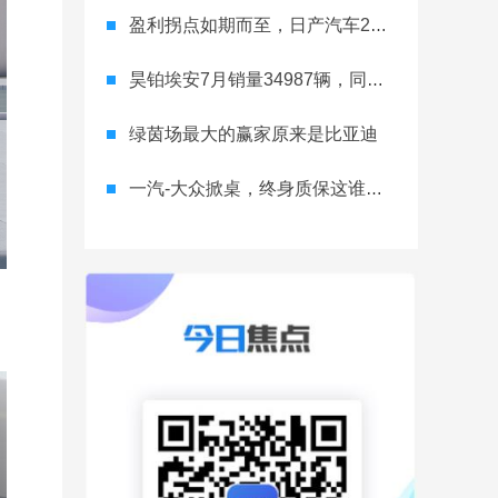
盈利拐点如期而至，日产汽车26财年一季度财报释放稳健增长信号
昊铂埃安7月销量34987辆，同比增长31.74%，全新Ray系列蓄势待发
绿茵场最大的赢家原来是比亚迪
一汽-大众掀桌，终身质保这谁顶得住？