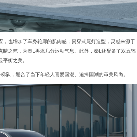
应，也增加了车身轮廓的肌肉感；贯穿式尾灯造型，灵感来源于
点睛之笔，为秦L再添几分运动气息。此外，秦L还配备了双五辐
显平衡之美。
一梯队，迎合了当下年轻人喜爱国潮、追捧国潮的审美风尚。