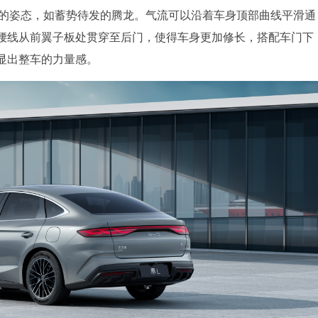
”的姿态，如蓄势待发的腾龙。气流可以沿着车身顶部曲线平滑通
腰线从前翼子板处贯穿至后门，使得车身更加修长，搭配车门下
显出整车的力量感。