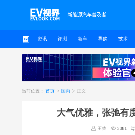
资讯
评测
新车
导购
技术
当前位置：
首页
国内
正文
大气优雅，张弛有
王荣
3381