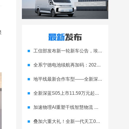
显
工信部发布新一轮新车公告，埃安Ray 7引发关注
全系宁德电池续航再加码：2027款埃安RT上市，9.98万元起
地平线最新合作车型——全新深蓝S05正式上市！
全新深蓝S05上市11.59万元起，全球时尚激光智能SUV全面进阶
加速物理AI重塑干线智慧物流 智加科技战略合作图达通
叠加六重大礼！全新一代天工08 670 Max上市限时价17.99万元