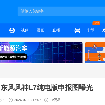
视频
漫画
直播
车型
广告
东风风神L7纯电版申报图曝光
0
2024-07-13 17:07
EV视界