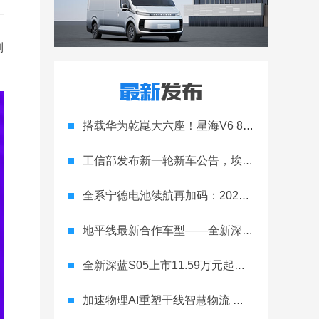
列
搭载华为乾崑大六座！星海V6 8月8日开启预售
工信部发布新一轮新车公告，埃安Ray 7引发关注
全系宁德电池续航再加码：2027款埃安RT上市，9.98万元起
地平线最新合作车型——全新深蓝S05正式上市！
全新深蓝S05上市11.59万元起，全球时尚激光智能SUV全面进阶
加速物理AI重塑干线智慧物流 智加科技战略合作图达通