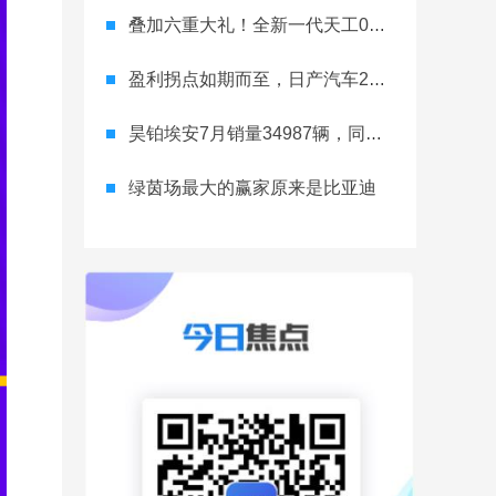
叠加六重大礼！全新一代天工08 670 Max上市限时价17.99万元
盈利拐点如期而至，日产汽车26财年一季度财报释放稳健增长信号
昊铂埃安7月销量34987辆，同比增长31.74%，全新Ray系列蓄势待发
绿茵场最大的赢家原来是比亚迪