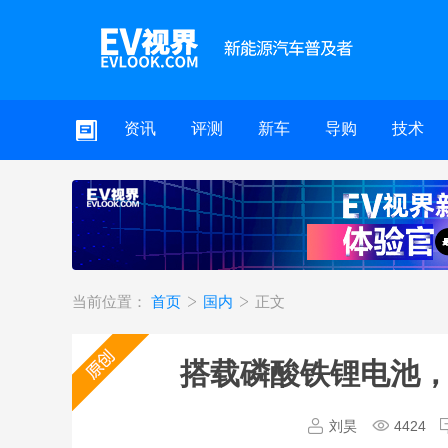
资讯
评测
新车
导购
技术
当前位置：
首页
国内
正文
搭载磷酸铁锂电池，
刘昊
4424