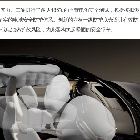
防护实力。车辆进行了多达436项的严苛电池安全测试，包括模拟涉
坚实的电池安全防护体系。创新的六横一纵防护底壳设计有效防
降低电池热扩散风险，为乘客构筑起坚固的安全堡垒。