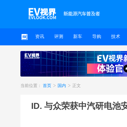
资讯
评测
新车
导购
技术
当前位置：
首页
国内
正文
ID. 与众荣获中汽研电