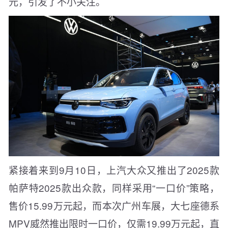
元，引发了不小关注。
紧接着来到9月10日，上汽大众又推出了2025款
帕萨特2025款出众款，同样采用“一口价”策略，
售价15.99万元起，而本次广州车展，大七座德系
MPV威然推出限时一口价，仅需19.99万元起，直