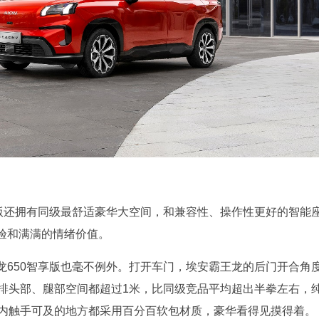
享版还拥有同级最舒适豪华大空间，和兼容性、操作性更好的智能
验和满满的情绪价值。
龙650智享版也毫不例外。打开车门，埃安霸王龙的后门开合角
后排头部、腿部空间都超过1米，比同级竞品平均超出半拳左右，
车内触手可及的地方都采用百分百软包材质，豪华看得见摸得着。