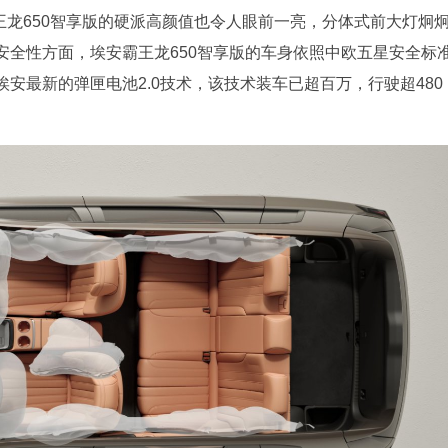
王龙650智享版的硬派高颜值也令人眼前一亮，分体式前大灯炯
安全性方面，埃安霸王龙650智享版的车身依照中欧五星安全标
安最新的弹匣电池2.0技术，该技术装车已超百万，行驶超480