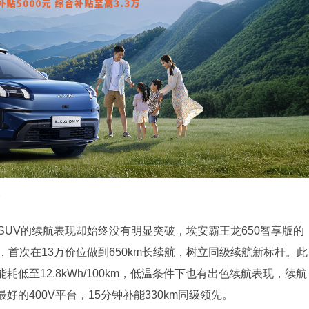
SUV的续航表现却始终没有明显突破，埃安霸王龙650智享版的
，首次在13万价位做到650km长续航，树立同级续航新标杆。此
低至12.8kWh/100km，低温条件下也有出色续航表现，续航
的400V平台，15分钟补能330km同级领先。