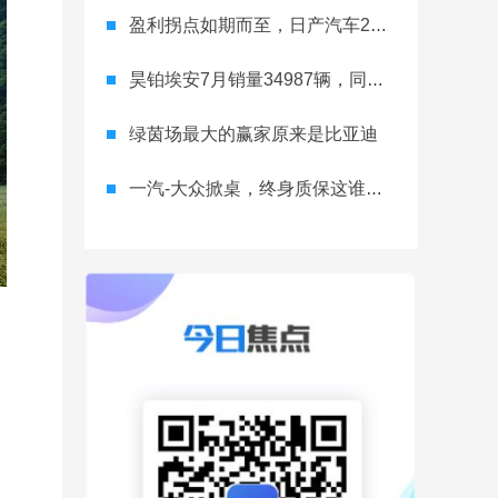
盈利拐点如期而至，日产汽车26财年一季度财报释放稳健增长信号
昊铂埃安7月销量34987辆，同比增长31.74%，全新Ray系列蓄势待发
绿茵场最大的赢家原来是比亚迪
一汽-大众掀桌，终身质保这谁顶得住？