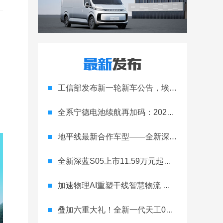
工信部发布新一轮新车公告，埃安Ray 7引发关注
全系宁德电池续航再加码：2027款埃安RT上市，9.98万元起
地平线最新合作车型——全新深蓝S05正式上市！
全新深蓝S05上市11.59万元起，全球时尚激光智能SUV全面进阶
加速物理AI重塑干线智慧物流 智加科技战略合作图达通
叠加六重大礼！全新一代天工08 670 Max上市限时价17.99万元