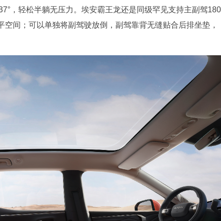
137°，轻松半躺无压力。埃安霸王龙还是同级罕见支持主副驾180
平空间；可以单独将副驾驶放倒，副驾靠背无缝贴合后排坐垫，