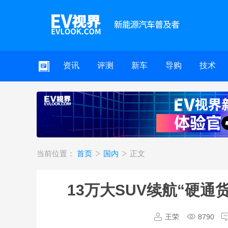
资讯
评测
新车
导购
技术
当前位置：
首页
国内
正文
13万大SUV续航“硬通
王荣
8790