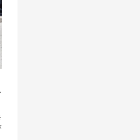
座
度
纯