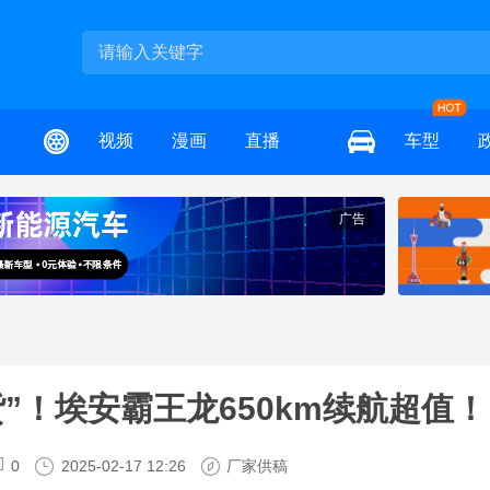
视频
漫画
直播
车型
广告
货”！埃安霸王龙650km续航超值！
0
2025-02-17 12:26
厂家供稿