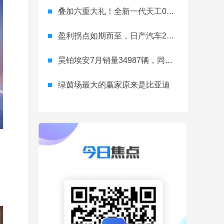
叠加六重大礼！全新一代天工08 670 Max上市限时价17.99万元
盈利拐点如期而至，日产汽车26财年一季度财报释放稳健增长信号
昊铂埃安7月销量34987辆，同比增长31.74%，全新Ray系列蓄势待发
绿茵场最大的赢家原来是比亚迪