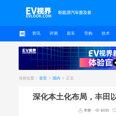
资讯
评测
新车
导购
技术
当前位置：
首页
国内
正文
深化本土化布局，丰田以
李骅
6035