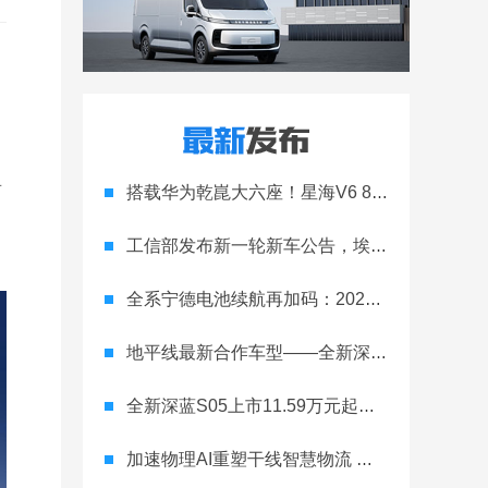
首
搭载华为乾崑大六座！星海V6 8月8日开启预售
工信部发布新一轮新车公告，埃安Ray 7引发关注
全系宁德电池续航再加码：2027款埃安RT上市，9.98万元起
地平线最新合作车型——全新深蓝S05正式上市！
全新深蓝S05上市11.59万元起，全球时尚激光智能SUV全面进阶
加速物理AI重塑干线智慧物流 智加科技战略合作图达通