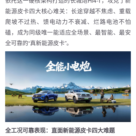
依托这一硬核架构打造的长城炮Hi4-T，攻克了新
能源皮卡四大核心难关：长途穿越不焦虑、重载
爬坡不过热、馈电动力不衰减、烂路电池不怕
磕，成为同级唯一能适应全场景、最智能、最安
全可靠的“真新能源皮卡”。
全工况可靠表现：直面新能源皮卡四大难题