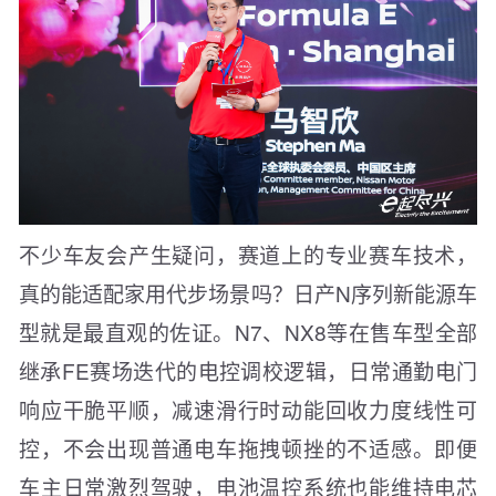
不少车友会产生疑问，赛道上的专业赛车技术，
真的能适配家用代步场景吗？日产N序列新能源车
型就是最直观的佐证。N7、NX8等在售车型全部
继承FE赛场迭代的电控调校逻辑，日常通勤电门
响应干脆平顺，减速滑行时动能回收力度线性可
控，不会出现普通电车拖拽顿挫的不适感。即便
车主日常激烈驾驶，电池温控系统也能维持电芯