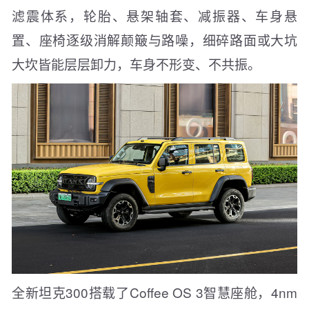
滤震体系，轮胎、悬架轴套、减振器、车身悬
置、座椅逐级消解颠簸与路噪，细碎路面或大坑
大坎皆能层层卸力，车身不形变、不共振。
全新坦克300搭载了Coffee OS 3智慧座舱，4nm