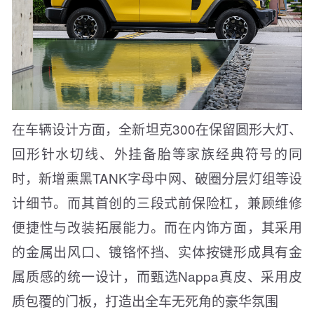
在车辆设计方面，全新坦克300在保留圆形大灯、
回形针水切线、外挂备胎等家族经典符号的同
时，新增熏黑TANK字母中网、破圈分层灯组等设
计细节。而其首创的三段式前保险杠，兼顾维修
便捷性与改装拓展能力。而在内饰方面，其采用
的金属出风口、镀铬怀挡、实体按键形成具有金
属质感的统一设计，而甄选Nappa真皮、采用皮
质包覆的门板，打造出全车无死角的豪华氛围