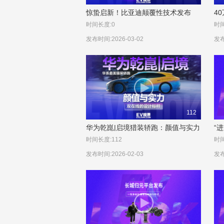
惊蛰启新！比亚迪颠覆性技术发布
4
会，3月5日见证颠覆#比亚迪颠覆性
磅
时间长度:0
时间
技术发布会#比亚迪
发布时间:2026-03-02
发布
112
华为乾崑|启境猎装轿跑：颜值与实力
“
双在线的设计标杆
服
时间长度:112
时间
发布时间:2026-02-03
发布