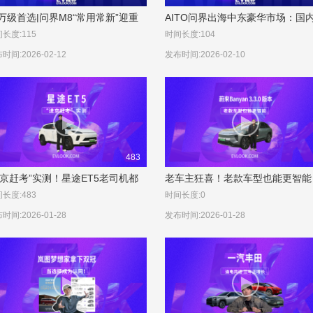
0万级首选|问界M8“常用常新”迎重
AITO问界出海中东豪华市场：国
OTA升级
稳脚，海外闯名堂
长度:115
时间长度:104
时间:2026-02-12
发布时间:2026-02-10
483
进京赶考”实测！星途ET5老司机都
老车主狂喜！老款车型也能更智能
的拟人化控车
智驾升级实测零接管
长度:483
时间长度:0
时间:2026-01-28
发布时间:2026-01-28