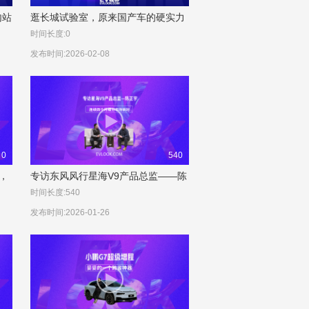
内站
逛长城试验室，原来国产车的硬实力
都在这
时间长度:0
发布时间:2026-02-08
0
540
，
专访东风风行星海V9产品总监——陈
正宇
时间长度:540
发布时间:2026-01-26