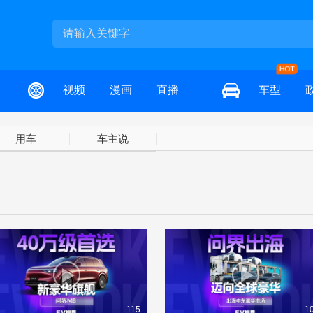
视频
漫画
直播
车型
用车
车主说
115
1