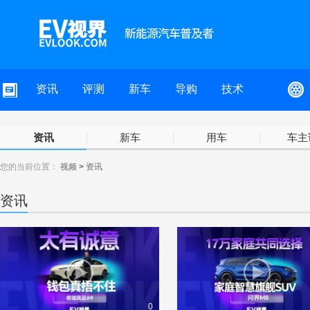
资讯
评测
新车
导购
技术
资讯
新车
用车
车主
您的当前位置：
视频
>
资讯
资讯
0