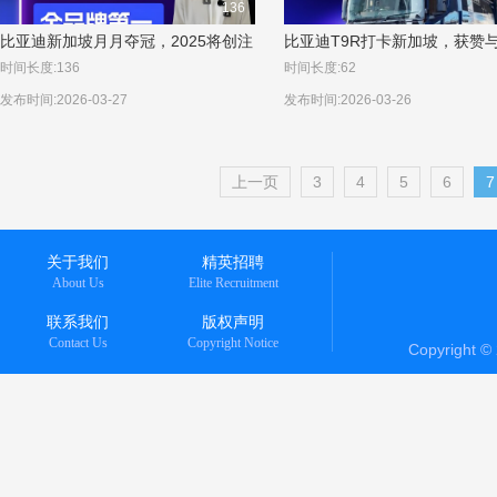
136
比亚迪新加坡月月夺冠，2025将创注
比亚迪T9R打卡新加坡，获赞
册奇迹
相得益彰
时间长度:136
时间长度:62
发布时间:2026-03-27
发布时间:2026-03-26
上一页
3
4
5
6
7
关于我们
精英招聘
About Us
Elite Recruitment
联系我们
版权声明
Contact Us
Copyright Notice
Copyright 