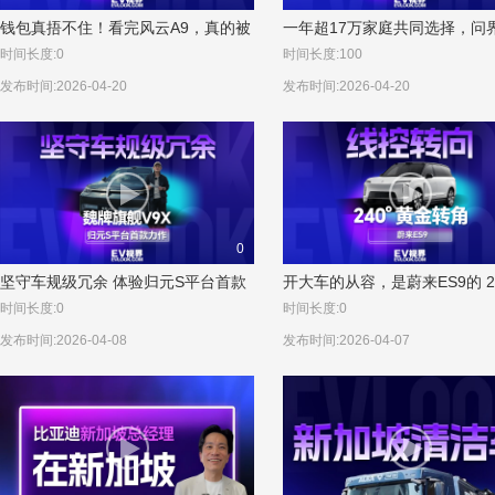
钱包真捂不住！看完风云A9，真的被
一年超17万家庭共同选择，问
惊艳到了
到底做对了什么？
时间长度:0
时间长度:100
发布时间:2026-04-20
发布时间:2026-04-20
0
坚守车规级冗余 体验归元S平台首款
开大车的从容，是蔚来ES9的 24
力作魏牌旗舰V9X
黄金转角给的
时间长度:0
时间长度:0
发布时间:2026-04-08
发布时间:2026-04-07