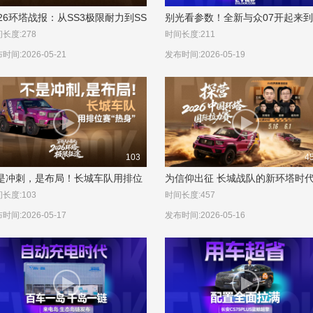
026环塔战报：从SS3极限耐力到SS
别光看参数！全新与众07开起来
战术止损
咋样？
长度:278
时间长度:211
时间:2026-05-21
发布时间:2026-05-19
103
4
是冲刺，是布局！长城车队用排位
为信仰出征 长城战队的新环塔时
“热身”
长度:103
时间长度:457
时间:2026-05-17
发布时间:2026-05-16