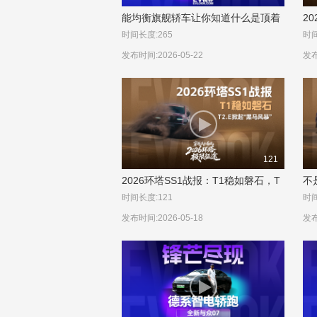
能均衡旗舰轿车让你知道什么是顶着
2
水杯依旧是“如履平地”!
4
时间长度:265
时间
发布时间:2026-05-22
发布
121
2026环塔SS1战报：T1稳如磐石，T
不
2.E掀起“黑马风暴”
赛
时间长度:121
时间
发布时间:2026-05-18
发布