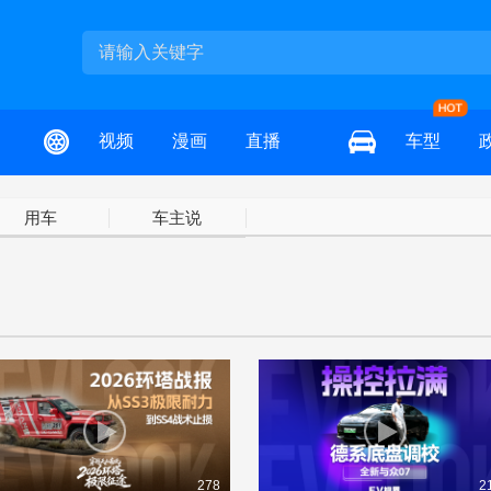
视频
漫画
直播
车型
用车
车主说
278
2