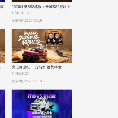
到底
2026环塔SS2战报：长城SS2赛段上
演“教科书式”控场
时间长度:102
发布时间:2026-05-19
57
23
代
为信仰出征 十万马力 蓄势待发
时间长度:23
发布时间:2026-05-15