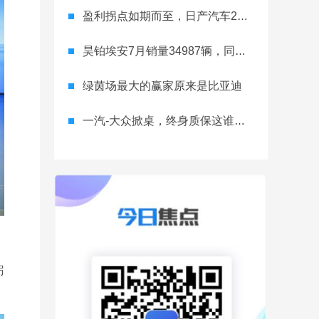
盈利拐点如期而至，日产汽车26财年一季度财报释放稳健增长信号
昊铂埃安7月销量34987辆，同比增长31.74%，全新Ray系列蓄势待发
绿茵场最大的赢家原来是比亚迪
一汽-大众掀桌，终身质保这谁顶得住？
躬