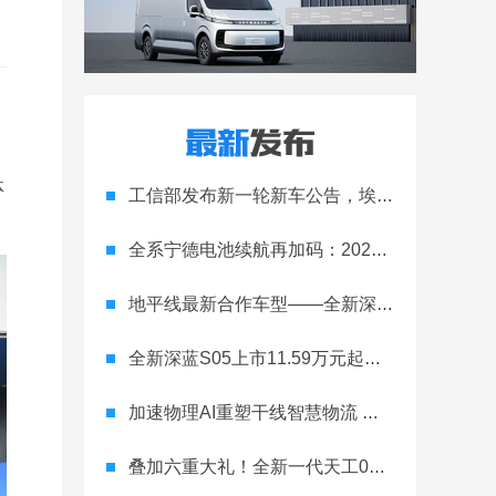
体
工信部发布新一轮新车公告，埃安Ray 7引发关注
全系宁德电池续航再加码：2027款埃安RT上市，9.98万元起
地平线最新合作车型——全新深蓝S05正式上市！
全新深蓝S05上市11.59万元起，全球时尚激光智能SUV全面进阶
加速物理AI重塑干线智慧物流 智加科技战略合作图达通
叠加六重大礼！全新一代天工08 670 Max上市限时价17.99万元