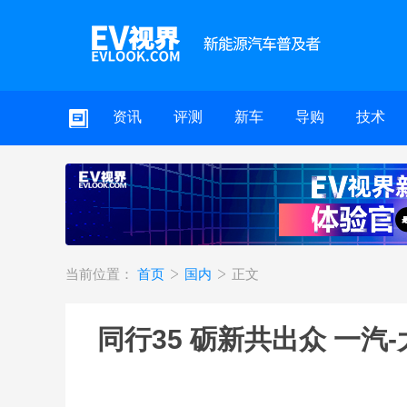
资讯
评测
新车
导购
技术
当前位置：
首页
国内
正文
同行35 砺新共出众 一