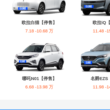
欧拉白猫【停售】
欧拉iQ
7.18 -10.68 万
11.48 -
哪吒N01【停售】
名爵EZS
6.68 -13.98 万
11.98 -