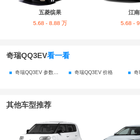
五菱缤果
江南
5.68 - 8.88 万
5.68 - 
奇瑞QQ3EV
看一看
奇瑞QQ3EV 参数配置
奇瑞QQ3EV 价格
奇
其他车型推荐