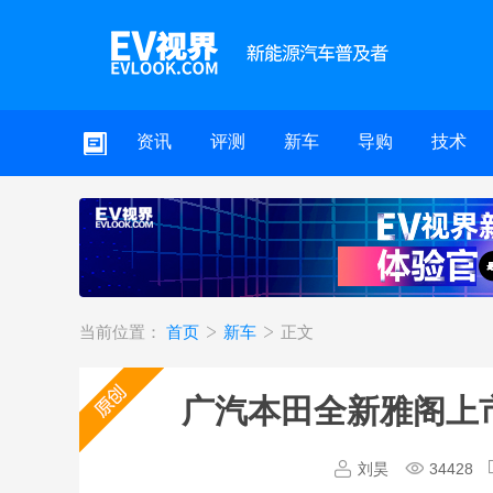
资讯
评测
新车
导购
技术
当前位置：
首页
新车
正文
广汽本田全新雅阁上市，
刘昊
34428