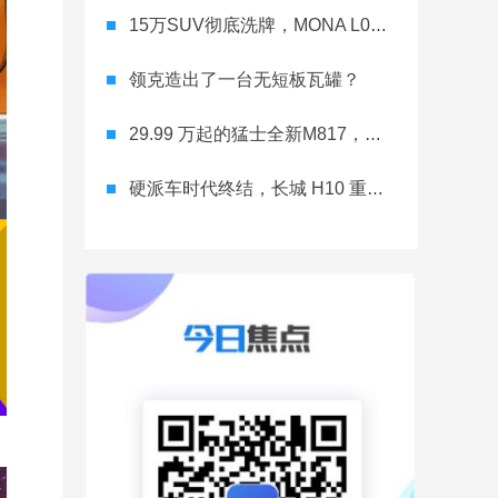
15万SUV彻底洗牌，MONA L03直接降维打击
领克造出了一台无短板瓦罐？
29.99 万起的猛士全新M817，从此越野不靠老司机
硬派车时代终结，长城 H10 重新洗牌