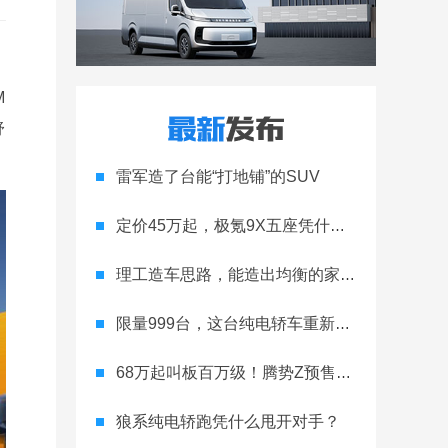
M
舒
雷军造了台能“打地铺”的SUV
定价45万起，极氪9X五座凭什么领跑高端
理工造车思路，能造出均衡的家用轿跑吗
限量999台，这台纯电轿车重新定义运动家用
68万起叫板百万级！腾势Z预售开启
狼系纯电轿跑凭什么甩开对手？