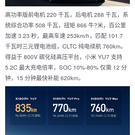
高功率版前电机 220 千瓦，后电机 288 千瓦，系
统综合功率 508 千瓦，扭矩 866 牛?米，百公里
加速 3.23 秒，最高车速 253km/h，匹配 101.7
千瓦时三元锂电池组，CLTC 纯电续航 760km。
得益于 800V 碳化硅高压平台，小米 YU7 支持
5.2C 最大充电倍率，SOC 10%-80% 仅需 12 分
钟，15 分钟最快补能 620km。