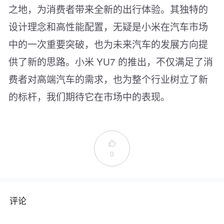
之地，为消费者带来全新的出行体验。其独特的
设计理念和高性能配置，无疑是小米在汽车市场
中的一次重要突破，也为未来汽车的发展方向提
供了新的思路。小米 YU7 的推出，不仅满足了消
费者对高端汽车的需求，也为整个行业树立了新
的标杆，我们期待它在市场中的表现。

0
评论