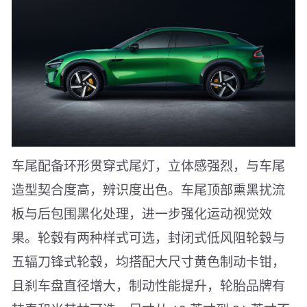
车尾配备环形贯穿式尾灯，立体感强烈，与车尾
造型契合度高，辨识度出色。车尾顶部熏黑扰流
板与后包围黑化处理，进一步强化运动视觉效
果。轮毂有两种样式可选，封闭式低风阻轮毂与
五辐刀锋式轮毂，均搭配大尺寸黄色制动卡钳，
且刹车盘直径增大，制动性能提升，轮胎品牌有