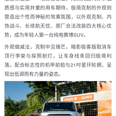
质感与实用并重的用车期待，极简克制的外观则
营造出个性而神秘的驾乘氛围，以外观克制、内
饰战斗、长续航无忧、原厂合法改装四大核心优
势，成为年轻人第一台纯电赛博SUV。
外观做减法，克制中见锋芒。暗影极客版取消车
顶行李架与探照射灯，让车身线条回归极简利
落。配合标志性的机甲前脸与21吋星环轮辋，呈
现出低调而有力量的姿态。