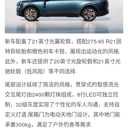
新车配备了21英寸光翼轮毂，搭配275/45 R21固
特异轮胎和橙色刹车卡钳，展现出运动化的风格.
此外，新车还提供了20英寸光旋轮毂和21英寸光
驰轮毂（低风阻）等不同选择.
尾部设计延续了简洁的风格，贯穿式的智感流光
交互尾灯由2400颗灯珠组成，8行LED可独立控
制，32级灰度实现了个性化的车人沟通，支持自
定义灯语.尾箱门为电动天地门设计，其中地门能
承重300kg，满足了户外钓鱼等需求.