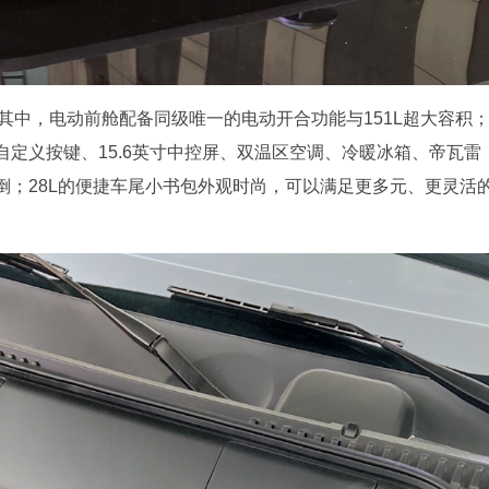
。其中，电动前舱配备同级唯一的电动开合功能与151L超大容积
定义按键、15.6英寸中控屏、双温区空调、冷暖冰箱、帝瓦雷
倒；28L的便捷车尾小书包外观时尚，可以满足更多元、更灵活