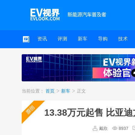
资讯
评测
新车
导购
技术
当前位置：
首页
新车
正文
13.38万元起售 比
戴欣
8937