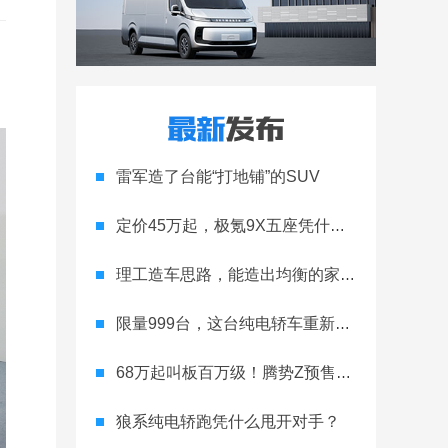
雷军造了台能“打地铺”的SUV
定价45万起，极氪9X五座凭什么领跑高端
理工造车思路，能造出均衡的家用轿跑吗
限量999台，这台纯电轿车重新定义运动家用
68万起叫板百万级！腾势Z预售开启
狼系纯电轿跑凭什么甩开对手？