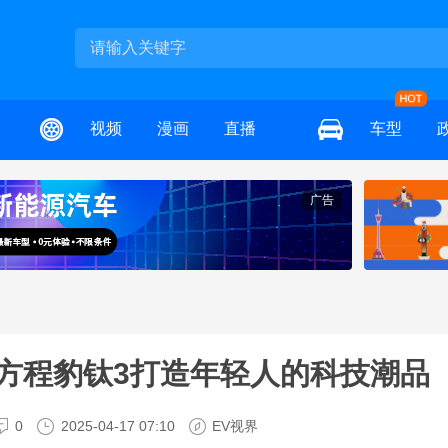
视频
漫画
直播
车型
广告
亚迪方程豹钛3打造年轻人的科技潮品
0
2025-04-17 07:10
EV视界