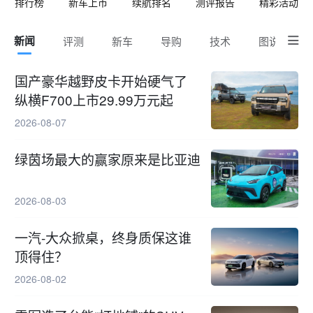
排行榜
新车上市
续航排名
测评报告
精彩活动
新闻
评测
新车
导购
技术
图说

国产豪华越野皮卡开始硬气了
纵横F700上市29.99万元起
2026-08-07
绿茵场最大的赢家原来是比亚迪
2026-08-03
一汽-大众掀桌，终身质保这谁
顶得住？
2026-08-02