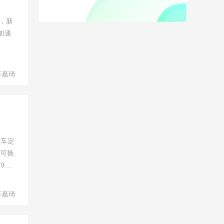
市，新
加速
李嘉琦
新车定
充可换
9表
李嘉琦