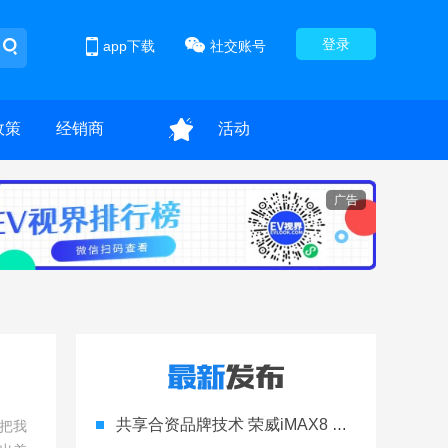
登录
app下载
社交账号
政策
经销商
活动
广告
共享合资品牌技术 荣威iMAX8 DMH新陆尊成就家庭大美好
把我