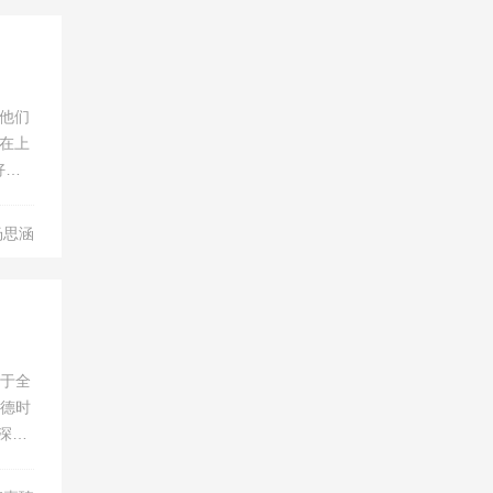
，他们
在上
好成
量。今
杨思涵
位于全
宁德时
深度