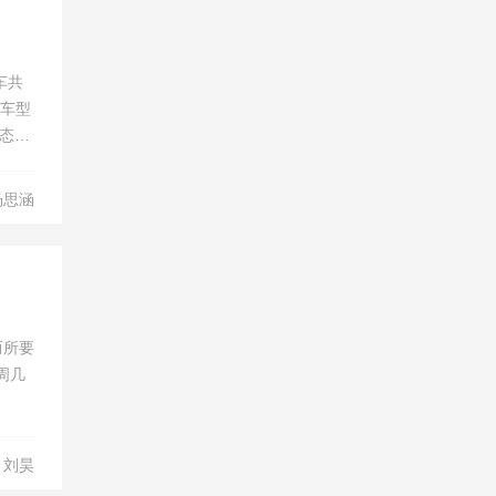
车共
款车型
态实
金且
杨思涵
而所要
周几
：刘昊