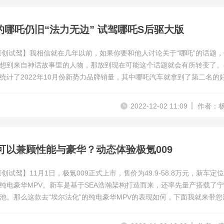
的哪吒仍旧“法力无边” 试驾哪吒S后驱大版
原创试驾】我相信就在几年以前，如果你要和他人讨论关于“哪吒”的话题
想到来自神话故事里的人物，那放到现在可能这个话题就会有所转变了。
统计了2022年10月份新势力品牌销量，其中哪吒汽车就拿到了第二名的
，哪吒汽车共交付18016辆，同比增长122%，略高于9月18005辆的交付
，哪吒汽车累计交付新车12.9万辆，同比增长161%。
2022-12-02 11:09
作者：
也可以兼顾性能与豪华？动态体验极氪009
创试驾】11月1日，极氪009正式上市，售价为49.9-58.8万元，新车定
纯电豪华MPV。新车是基于SEA浩瀚架构打造而来，还率先量产搭载了
池。那么这款去“埃尔法化”的纯电豪华MPV的表现如何，下面我就来带您