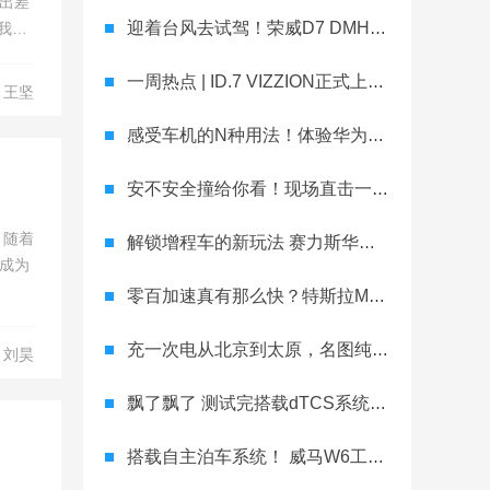
出差
迎着台风去试驾！荣威D7 DMH世界冠军版究竟有何魔力？
我打
一周热点 | ID.7 VIZZION正式上市，理想MEGA纯电续航710km
：王坚
感受车机的N种用法！体验华为HarmonyOS 3
安不安全撞给你看！现场直击一汽-大众ID.4 CROZZ双假人侧面柱碰试验
，随着
解锁增程车的新玩法 赛力斯华为智选SF5轻体验
成为
零百加速真有那么快？特斯拉Model S Plaid实测报告出炉
充一次电从北京到太原，名图纯电动从心出发
：刘昊
飘了飘了 测试完搭载dTCS系统的汉EV四驱版就想去漂移
搭载自主泊车系统！ 威马W6工厂实拍