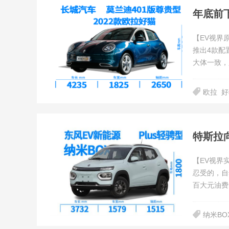
年底前
【EV视界
推出4款配
大体一致，
拍。近日，
符合中国补
欧拉
好
特斯拉
【EV视界
忍受的，自
百大元油费
纳米BO