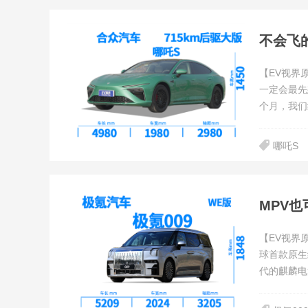
不会飞
【EV视界
一定会最先
个月，我们
绩，10月
年1-10月
哪吒S
MPV
【EV视界原
球首款原生
代的麒麟电
体验一下。