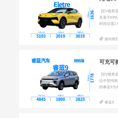
【EV视界
车基于EP
时间仅需2
路特斯E
可充可
【EV视界
位中型纯电
的睿蓝9为
现怎么样？
睿蓝9