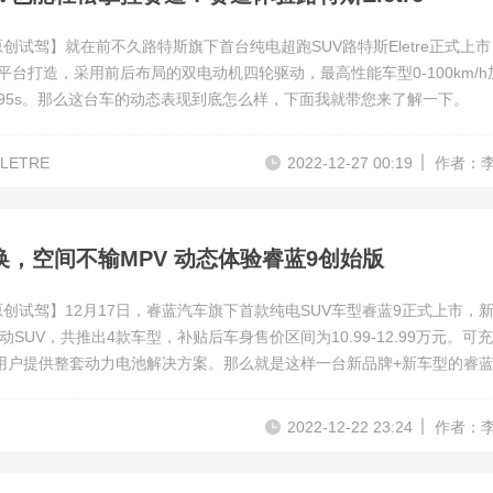
原创试驾】就在前不久路特斯旗下首台纯电超跑SUV路特斯Eletre正式上
A平台打造，采用前后布局的双电动机四轮驱动，最高性能车型0-100km/h
.95s。那么这台车的动态表现到底怎么样，下面我就带您来了解一下。
LETRE
2022-12-27 00:19
作者：
换，空间不输MPV 动态体验睿蓝9创始版
原创试驾】12月17日，睿蓝汽车旗下首款纯电SUV车型睿蓝9正式上市，
动SUV，共推出4款车型，补贴后车身售价区间为10.99-12.99万元。可
用户提供整套动力电池解决方案。那么就是这样一台新品牌+新车型的睿蓝
下面我就带您来体验一下。
2022-12-22 23:24
作者：