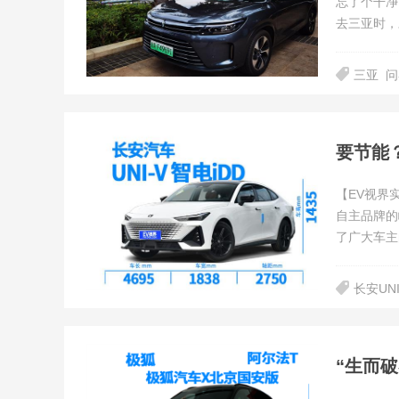
忘了个干净
去三亚时，
算悄默声地
三亚
问
要节能？
【EV视界
自主品牌的
了广大车主
长安UNI
“生而