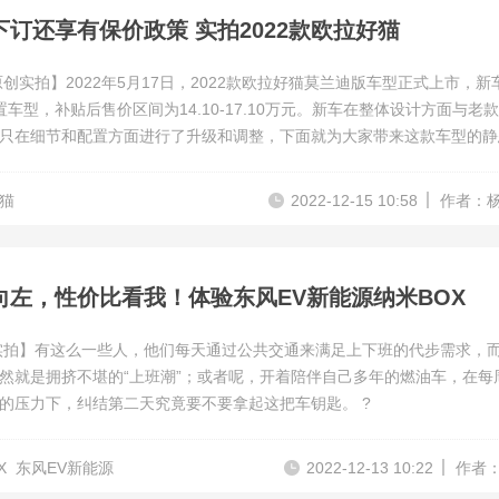
下订还享有保价政策 实拍2022款欧拉好猫
原创实拍】2022年5月17日，2022款欧拉好猫莫兰迪版车型正式上市，新
置车型，补贴后售价区间为14.10-17.10万元。新车在整体设计方面与老
只在细节和配置方面进行了升级和调整，下面就为大家带来这款车型的静
欧拉汽车推出限时保价政策，在2022年12月31日（含）前订购并支付定
贴政策要求的用户，因车辆交付期延长导致的补贴差额由
猫
2022-12-15 10:58
作者：
向左，性价比看我！体验东风EV新能源纳米BOX
实拍】有这么一些人，他们每天通过公共交通来满足上下班的代步需求，
然就是拥挤不堪的“上班潮”；或者呢，开着陪伴自己多年的燃油车，在每
的压力下，纠结第二天究竟要不要拿起这把车钥匙。 ?
X
东风EV新能源
2022-12-13 10:22
作者