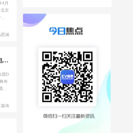
年4月
。北京
计
到店实
杨思涵
续航里程1150km/搭载HUAWEI Hicar3.0 静态体验风光蓝电E5
集团D
座椅布
霜绿
李嘉琦