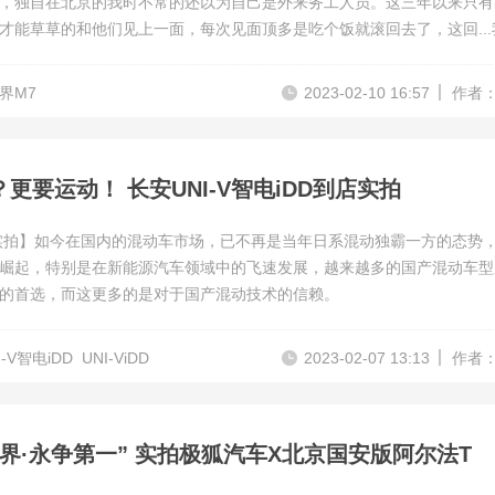
，独自在北京的我时不常的还以为自己是外来务工人员。这三年以来只有
才能草草的和他们见上一面，每次见面顶多是吃个饭就滚回去了，这回...
去“打草惊蛇”一下，和爸妈在三亚过个团圆年！
界M7
2023-02-10 16:57
作者
更要运动！ 长安UNI-V智电iDD到店实拍
实拍】如今在国内的混动车市场，已不再是当年日系混动独霸一方的态势
崛起，特别是在新能源汽车领域中的飞速发展，越来越多的国产混动车型
的首选，而这更多的是对于国产混动技术的信赖。
-V智电iDD
UNI-ViDD
2023-02-07 13:13
作者
破界·永争第一” 实拍极狐汽车X北京国安版阿尔法T