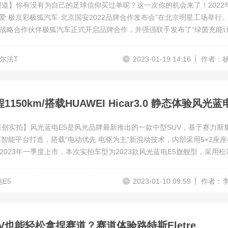
报道】你有没有为自己的足球信仰买过单呢？这一次你的机会来了！2022
热爱 极京彩极狐汽车·北京国安2022品牌合作发布会”在北京明星工场举行
战略合作伙伴极狐汽车正式开启品牌合作，并强强联手发布了“绿茵充能
的品牌深度合作，带来了极狐汽车X北京国安定制版车型，此次EV视界就
车X北京国安定制版阿尔法T，快来看看是不是你喜欢的风格吧！
尔法T
2023-01-19 14:16
作者：
原创实拍】风光蓝电E5是风光品牌最新推出的一款中型SUV，基于赛力斯
电驱智能平台打造，搭载“电动优先 电驱为主”新混动技术，内部采用5+2座
2023年一季度上市，本次实拍车型为2023款风光蓝电E5旗舰型，采用松
外观内饰颜色搭配。下面我就带您来了解一下这款车有哪些亮点。
E5
2023-01-10 09:59
作者：
V也能轻松拿捏赛道？赛道体验路特斯Eletre