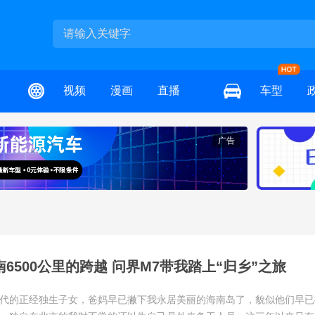
视频
漫画
直播
车型
广告
6500公里的跨越 问界M7带我踏上“归乡”之旅
代的正经独生子女，爸妈早已撇下我永居美丽的海南岛了，貌似他们早已