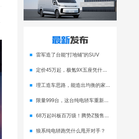
生
雷军造了台能“打地铺”的SUV
定价45万起，极氪9X五座凭什么领跑高端
理工造车思路，能造出均衡的家用轿跑吗
限量999台，这台纯电轿车重新定义运动家用
68万起叫板百万级！腾势Z预售开启
狼系纯电轿跑凭什么甩开对手？