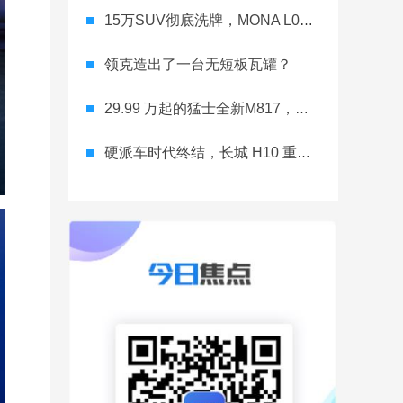
15万SUV彻底洗牌，MONA L03直接降维打击
领克造出了一台无短板瓦罐？
29.99 万起的猛士全新M817，从此越野不靠老司机
硬派车时代终结，长城 H10 重新洗牌